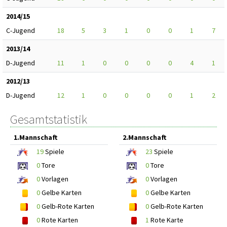
2014/15
C-Jugend
18
5
3
1
0
0
1
7
2013/14
D-Jugend
11
1
0
0
0
0
4
1
2012/13
D-Jugend
12
1
0
0
0
0
1
2
Gesamtstatistik
1.Mannschaft
2.Mannschaft
19
Spiele
23
Spiele
0
Tore
0
Tore
0
Vorlagen
0
Vorlagen
0
Gelbe Karten
0
Gelbe Karten
0
Gelb-Rote Karten
0
Gelb-Rote Karten
0
Rote Karten
1
Rote Karte