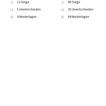
S
13 Siege
S
68 Siege
U
1 Unentschieden
U
25 Unentschieden
N
9 Niederlagen
N
69 Niederlagen