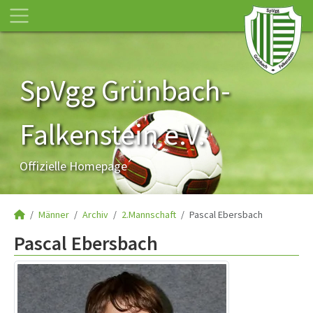
SpVgg Grünbach-
Falkenstein e.V.
Offizielle Homepage
Männer
Archiv
2.Mannschaft
Pascal Ebersbach
Pascal Ebersbach