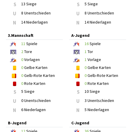
S
13 Siege
S
5 Siege
U
8 Unentschieden
U
8 Unentschieden
N
14 Niederlagen
N
14 Niederlagen
3.Mannschaft
A-Jugend
11
Spiele
16
Spiele
2
Tore
1
Tor
0
Vorlagen
1
Vorlage
0
Gelbe Karten
0
Gelbe Karten
0
Gelb-Rote Karten
0
Gelb-Rote Karten
0
Rote Karten
0
Rote Karten
S
5 Siege
S
10 Siege
U
0 Unentschieden
U
3 Unentschieden
N
6 Niederlagen
N
5 Niederlagen
B-Jugend
C-Jugend
12
Spiele
36
Spiele