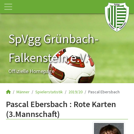
SpVgg Grünbach-
Falkenstein e.V.
Offizielle Homepage
Männer
Spielerstatistik
2019/20
Pascal Ebersbach
Pascal Ebersbach : Rote Karten
(3.Mannschaft)