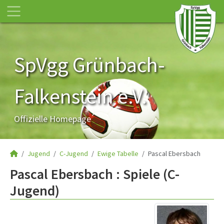
SpVgg Grünbach-
Falkenstein e.V.
Offizielle Homepage
Jugend
C-Jugend
Ewige Tabelle
Pascal Ebersbach
Pascal Ebersbach : Spiele (C-
Jugend)