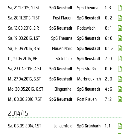
Sa, 21.11.2015
, 10.ST
SpG Neustadt
:
SpG Theuma
1 : 3
Sa, 28.11.2015
, 11.ST
Post Plauen
:
SpG Neustadt
0 : 2
Sa, 12.03.2016
, 2.R
SpG Neustadt
:
Rodewisch
8 : 1
Sa, 19.03.2016
, 1.ST
SpG Theuma
:
SpG Neustadt
6 : 0
Sa, 16.04.2016
, 3.ST
Plauen Nord
:
SpG Neustadt
0 : 12
Di, 19.04.2016
, VF
SG Jößnitz
:
SpG Neustadt
7 : 0
Sa, 23.04.2016
, 4.ST
SpG Neustadt
:
SpG Straßb
0 : 6
Mi, 27.04.2016
, 5.ST
SpG Neustadt
:
Markneukirch
2 : 0
Mo, 30.05.2016
, 6.ST
Klingenthal
:
SpG Neustadt
4 : 6
Mi, 08.06.2016
, 7.ST
SpG Neustadt
:
Post Plauen
7 : 2
2014/15
Sa, 06.09.2014
, 1.ST
Lengenfeld
:
SpG Grünbach
1 : 1