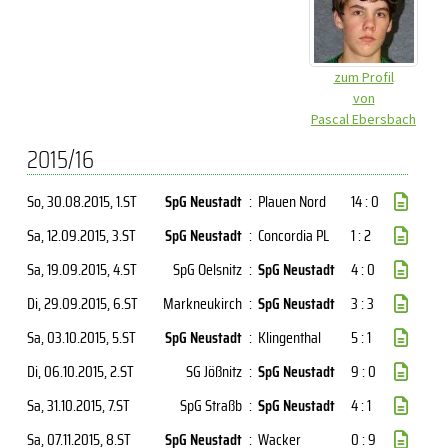
zum Profil
von
Pascal Ebersbach
2015/16
So, 30.08.2015
, 1.ST
SpG Neustadt
:
Plauen Nord
14 : 0
Sa, 12.09.2015
, 3.ST
SpG Neustadt
:
Concordia PL
1 : 2
Sa, 19.09.2015
, 4.ST
SpG Oelsnitz
:
SpG Neustadt
4 : 0
Di, 29.09.2015
, 6.ST
Markneukirch
:
SpG Neustadt
3 : 3
Sa, 03.10.2015
, 5.ST
SpG Neustadt
:
Klingenthal
5 : 1
Di, 06.10.2015
, 2.ST
SG Jößnitz
:
SpG Neustadt
9 : 0
Sa, 31.10.2015
, 7.ST
SpG Straßb
:
SpG Neustadt
4 : 1
Sa, 07.11.2015
, 8.ST
SpG Neustadt
:
Wacker
0 : 9