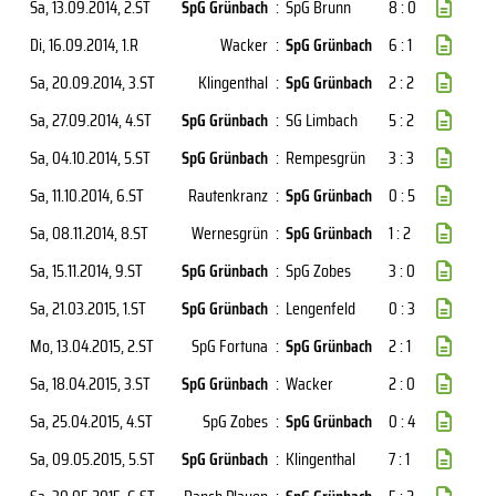
Sa, 13.09.2014
, 2.ST
SpG Grünbach
:
SpG Brunn
8 : 0
Di, 16.09.2014
, 1.R
Wacker
:
SpG Grünbach
6 : 1
Sa, 20.09.2014
, 3.ST
Klingenthal
:
SpG Grünbach
2 : 2
Sa, 27.09.2014
, 4.ST
SpG Grünbach
:
SG Limbach
5 : 2
Sa, 04.10.2014
, 5.ST
SpG Grünbach
:
Rempesgrün
3 : 3
Sa, 11.10.2014
, 6.ST
Rautenkranz
:
SpG Grünbach
0 : 5
Sa, 08.11.2014
, 8.ST
Wernesgrün
:
SpG Grünbach
1 : 2
Sa, 15.11.2014
, 9.ST
SpG Grünbach
:
SpG Zobes
3 : 0
Sa, 21.03.2015
, 1.ST
SpG Grünbach
:
Lengenfeld
0 : 3
Mo, 13.04.2015
, 2.ST
SpG Fortuna
:
SpG Grünbach
2 : 1
Sa, 18.04.2015
, 3.ST
SpG Grünbach
:
Wacker
2 : 0
Sa, 25.04.2015
, 4.ST
SpG Zobes
:
SpG Grünbach
0 : 4
Sa, 09.05.2015
, 5.ST
SpG Grünbach
:
Klingenthal
7 : 1