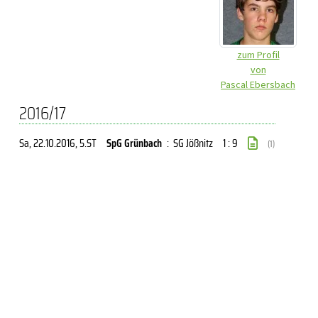
zum Profil
von
Pascal Ebersbach
2016/17
Sa, 22.10.2016
, 5.ST
SpG Grünbach
:
SG Jößnitz
1 : 9
(1)