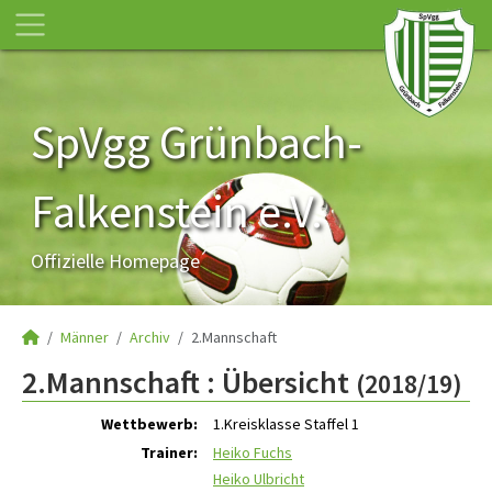
SpVgg Grünbach-
Falkenstein e.V.
Offizielle Homepage
Männer
Archiv
2.Mannschaft
2.Mannschaft :
Übersicht
(2018/19)
Wettbewerb:
1.Kreisklasse Staffel 1
Trainer:
Heiko Fuchs
Heiko Ulbricht