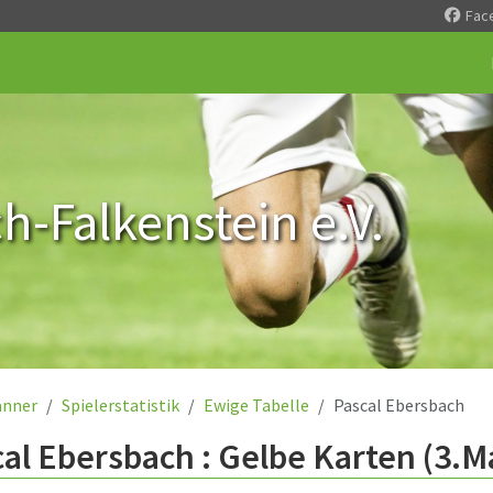
Fac
-Falkenstein e.V.
nner
Spielerstatistik
Ewige Tabelle
Pascal Ebersbach
al Ebersbach : Gelbe Karten (3.M