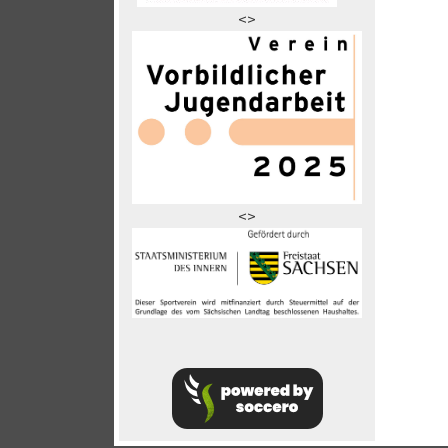
<>
<>