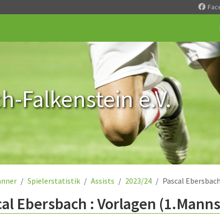
Fac
-Falkenstein e.V.
nner
Spielerstatistik
Assists
2023/24
Pascal Ebersbac
al Ebersbach : Vorlagen (1.Manns