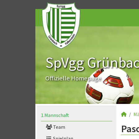
SpVgg Grünbach
Offizielle Homepage
Mä
1.Mannschaft
Pasc
Team
Spielplan