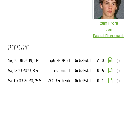
zum Profil
von
Pascal Ebersbach
2019/20
Sa, 10.08.2019
, 1.R
SpG Nst/Kott
:
Grb.-Fst. II
2 : 0
(1)
Sa, 12.10.2019
, 8.ST
Teutonia II
:
Grb.-Fst. II
0 : 5
(1)
Sa, 07.03.2020
, 15.ST
VFC Reichenb
:
Grb.-Fst. II
0 : 1
(1)