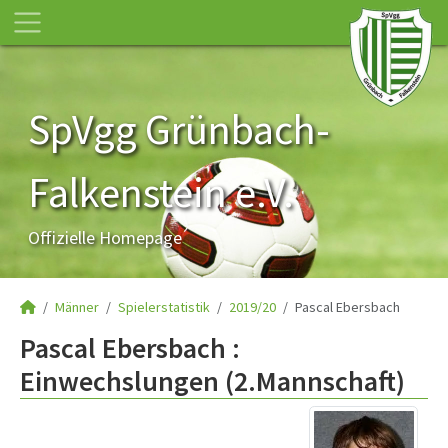
SpVgg Grünbach-
Falkenstein e.V.
Offizielle Homepage
Männer
Spielerstatistik
2019/20
Pascal Ebersbach
Pascal Ebersbach :
Einwechslungen (2.Mannschaft)