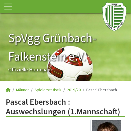
SpVgg Grünbach-
Falkenstein e.V.
Offizielle Homepage
Männer
Spielerstatistik
2019/20
Pascal Ebersbach
Pascal Ebersbach :
Auswechslungen (1.Mannschaft)