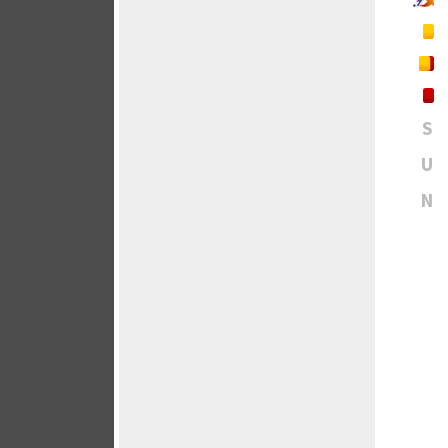
S
U
N