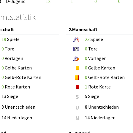
3
D-Jugend
12
1
0
0
mtstatistik
schaft
2.Mannschaft
19
Spiele
23
Spiele
0
Tore
0
Tore
0
Vorlagen
0
Vorlagen
0
Gelbe Karten
0
Gelbe Karten
0
Gelb-Rote Karten
0
Gelb-Rote Karten
0
Rote Karten
1
Rote Karte
13 Siege
S
5 Siege
8 Unentschieden
U
8 Unentschieden
14 Niederlagen
N
14 Niederlagen
end
B-Jugend