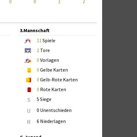
0
0
1
2
3.Mannschaft
11
Spiele
2
Tore
0
Vorlagen
0
Gelbe Karten
0
Gelb-Rote Karten
0
Rote Karten
S
5 Siege
U
0 Unentschieden
N
6 Niederlagen
C-Jugend