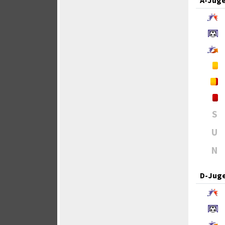
S
U
N
D-Jug