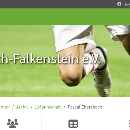
Fac
-Falkenstein e.V.
nner
Archiv
1.Mannschaft
Pascal Ebersbach