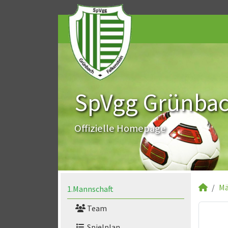
SpVgg Grünbach
Offizielle Homepage
Mä
1.Mannschaft
Team
Spielplan