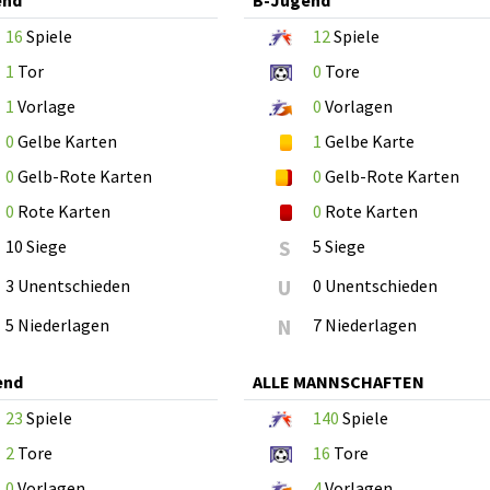
16
Spiele
12
Spiele
1
Tor
0
Tore
1
Vorlage
0
Vorlagen
0
Gelbe Karten
1
Gelbe Karte
0
Gelb-Rote Karten
0
Gelb-Rote Karten
0
Rote Karten
0
Rote Karten
10 Siege
S
5 Siege
3 Unentschieden
U
0 Unentschieden
5 Niederlagen
N
7 Niederlagen
end
ALLE MANNSCHAFTEN
23
Spiele
140
Spiele
2
Tore
16
Tore
0
Vorlagen
4
Vorlagen