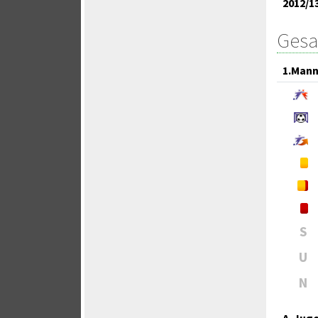
2012/1
Gesa
1.Mann
S
U
N
A-Jug