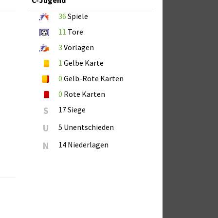
36
Spiele
11
Tore
3
Vorlagen
1
Gelbe Karte
0
Gelb-Rote Karten
0
Rote Karten
S
17 Siege
U
5 Unentschieden
N
14 Niederlagen