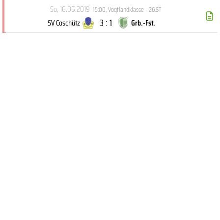
So, 16.06.2019
15:00
,
Vogtlandklasse - 26.ST
3 : 1
SV Coschütz
Grb.-Fst.