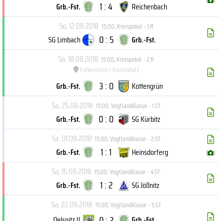
(
)
1 : 4
Grb.-Fst.
Reichenbach
So, 12.08.2018
15:00
,
Kreispokal - 1.R
0 : 5
SG Limbach
Grb.-Fst.
Sa, 18.08.2018
15:00
,
Kreispokal - 2.R
Falkenstein / Rasenplatz
3 : 0
Grb.-Fst.
Kottengrün
Sa, 25.08.2018
15:00
,
Vogtlandklasse - 1.ST
0 : 0
Grb.-Fst.
SG Kürbitz
Sa, 01.09.2018
15:00
,
Vogtlandklasse - 2.ST
1 : 1
Grb.-Fst.
Heinsdorferg
(
)
Sa, 15.09.2018
15:00
,
Vogtlandklasse - 4.ST
1 : 2
Grb.-Fst.
SG Jößnitz
Sa, 22.09.2018
15:00
,
Vogtlandklasse - 5.ST
0 : 2
Oelsnitz II
Grb.-Fst.