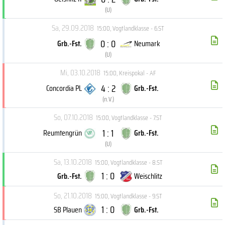
(
U
)
Sa, 29.09.2018
15:00
,
Vogtlandklasse - 6.ST
0 : 0
Grb.-Fst.
Neumark
(
U
)
Mi, 03.10.2018
15:00
,
Kreispokal - AF
4 : 2
Concordia PL
Grb.-Fst.
(
n.V.
)
So, 07.10.2018
15:00
,
Vogtlandklasse - 7.ST
1 : 1
Reumtengrün
Grb.-Fst.
(
U
)
Sa, 13.10.2018
15:00
,
Vogtlandklasse - 8.ST
1 : 0
Grb.-Fst.
Weischlitz
So, 21.10.2018
15:00
,
Vogtlandklasse - 9.ST
1 : 0
SB Plauen
Grb.-Fst.