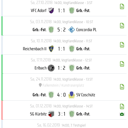
Sa, 27.10.2018
14:00
,
Vogtlandklasse - 3.ST
1 : 1
VFC Adorf
Grb.-Fst.
Sa, 03.11.2018
14:00
,
Vogtlandklasse - 10.ST
5 : 2
Grb.-Fst.
Concordia PL
Sa, 10.11.2018
14:00
,
Vogtlandklasse - 11.ST
1 : 1
Reichenbach II
Grb.-Fst.
Sa, 17.11.2018
14:00
,
Vogtlandklasse - 12.ST
1 : 2
Erlbach
Grb.-Fst.
Sa, 24.11.2018
14:00
,
Vogtlandklasse - 13.ST
Falkenstein / Kunstrasenplatz
4 : 0
Grb.-Fst.
SV Coschütz
Sa, 01.12.2018
14:00
,
Vogtlandklasse - 14.ST
3 : 1
SG Kürbitz
Grb.-Fst.
(
)
Sa, 16.02.2019
14:00
,
7. Testspiel