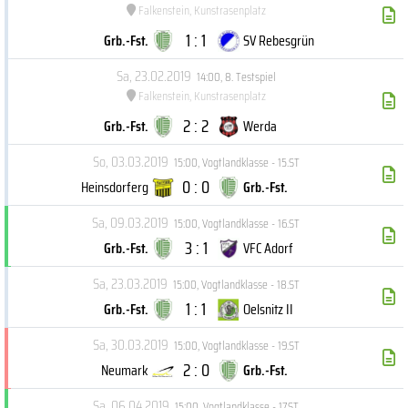
Falkenstein, Kunstrasenplatz
1 : 1
Grb.-Fst.
SV Rebesgrün
Sa, 23.02.2019
14:00
,
8. Testspiel
Falkenstein, Kunstrasenplatz
2 : 2
Grb.-Fst.
Werda
So, 03.03.2019
15:00
,
Vogtlandklasse - 15.ST
0 : 0
Heinsdorferg
Grb.-Fst.
Sa, 09.03.2019
15:00
,
Vogtlandklasse - 16.ST
3 : 1
Grb.-Fst.
VFC Adorf
Sa, 23.03.2019
15:00
,
Vogtlandklasse - 18.ST
1 : 1
Grb.-Fst.
Oelsnitz II
Sa, 30.03.2019
15:00
,
Vogtlandklasse - 19.ST
2 : 0
Neumark
Grb.-Fst.
Sa, 06.04.2019
15:00
,
Vogtlandklasse - 17.ST