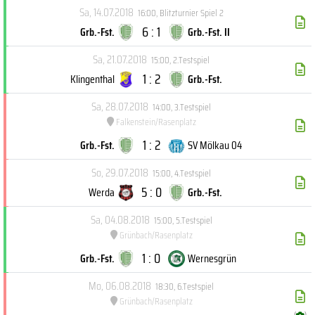
Sa, 14.07.2018
16:00
,
Blitzturnier Spiel 2
6 : 1
Grb.-Fst.
Grb.-Fst. II
Sa, 21.07.2018
15:00
,
2.Testspiel
1 : 2
Klingenthal
Grb.-Fst.
Sa, 28.07.2018
14:00
,
3.Testspiel
Falkenstein/Rasenplatz
1 : 2
Grb.-Fst.
SV Mölkau 04
So, 29.07.2018
15:00
,
4.Testspiel
5 : 0
Werda
Grb.-Fst.
Sa, 04.08.2018
15:00
,
5.Testspiel
Grünbach/Rasenplatz
1 : 0
Grb.-Fst.
Wernesgrün
Mo, 06.08.2018
18:30
,
6.Testspiel
Grünbach/Rasenplatz