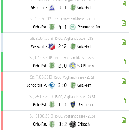
0 : 1
SG Jößnitz
Grb.-Fst.
Sa, 13.04.2019
15:00
,
Vogtlandklasse - 20.ST
4 : 1
Grb.-Fst.
Reumtengrün
Sa, 27.04.2019
15:00
,
Vogtlandklasse - 21.ST
2 : 2
Weischlitz
Grb.-Fst.
Sa, 04.05.2019
15:00
,
Vogtlandklasse - 22.ST
2 : 0
Grb.-Fst.
SB Plauen
Sa, 11.05.2019
15:00
,
Vogtlandklasse - 23.ST
3 : 0
Concordia PL
Grb.-Fst.
Sa, 25.05.2019
15:00
,
Vogtlandklasse - 24.ST
1 : 0
Grb.-Fst.
Reichenbach II
Sa, 01.06.2019
15:00
,
Vogtlandklasse - 25.ST
0 : 2
Grb.-Fst.
Erlbach