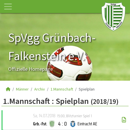
SpVgg Grünbach-
Falkenstein e.V.
Offizielle Homepage
Männer
Archiv
1.Mannschaft
Spielplan
1.Mannschaft :
Spielplan
(2018/19)
Sa, 14.07.2018
15:00
,
Blitzturnier Spiel 1
4 : 0
Grb.-Fst.
Eintracht AE