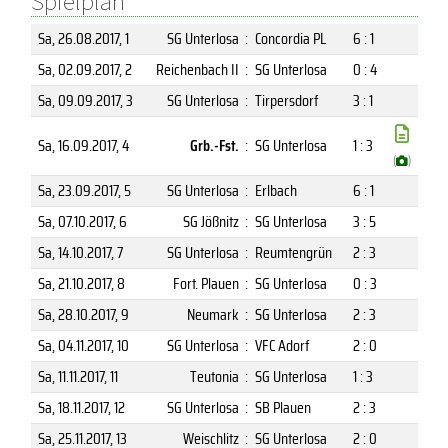
Spielplan
Sa, 26.08.2017
, 1
SG Unterlosa
:
Concordia PL
6 : 1
Sa, 02.09.2017
, 2
Reichenbach II
:
SG Unterlosa
0 : 4
Sa, 09.09.2017
, 3
SG Unterlosa
:
Tirpersdorf
3 : 1
Sa, 16.09.2017
, 4
Grb.-Fst.
:
SG Unterlosa
1 : 3
(
)
Sa, 23.09.2017
, 5
SG Unterlosa
:
Erlbach
6 : 1
Sa, 07.10.2017
, 6
SG Jößnitz
:
SG Unterlosa
3 : 5
Sa, 14.10.2017
, 7
SG Unterlosa
:
Reumtengrün
2 : 3
Sa, 21.10.2017
, 8
Fort. Plauen
:
SG Unterlosa
0 : 3
Sa, 28.10.2017
, 9
Neumark
:
SG Unterlosa
2 : 3
Sa, 04.11.2017
, 10
SG Unterlosa
:
VFC Adorf
2 : 0
Sa, 11.11.2017
, 11
Teutonia
:
SG Unterlosa
1 : 3
Sa, 18.11.2017
, 12
SG Unterlosa
:
SB Plauen
2 : 3
Sa, 25.11.2017
, 13
Weischlitz
:
SG Unterlosa
2 : 0