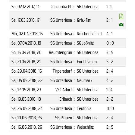
Sa, 02.12.2017
, 14
Concordia PL
:
SG Unterlosa
1 : 1
Sa, 17.03.2018
, 17
SG Unterlosa
:
Grb.-Fst.
2 : 1
(
)
Mo, 02.04.2018
, 15
SG Unterlosa
:
Reichenbach II
4 : 1
Sa, 07.04.2018
, 19
SG Unterlosa
:
SG Jößnitz
0 : 0
So, 15.04.2018
, 20
Reumtengrün
:
SG Unterlosa
3 : 5
Sa, 21.04.2018
, 21
SG Unterlosa
:
Fort. Plauen
5 : 2
So, 29.04.2018
, 16
Tirpersdorf
:
SG Unterlosa
2 : 4
Sa, 05.05.2018
, 22
SG Unterlosa
:
Neumark
4 : 2
Sa, 12.05.2018
, 23
VFC Adorf
:
SG Unterlosa
1 : 4
Sa, 19.05.2018
, 18
Erlbach
:
SG Unterlosa
2 : 2
Sa, 26.05.2018
, 24
SG Unterlosa
:
Teutonia
11 : 0
So, 10.06.2018
, 25
SB Plauen
:
SG Unterlosa
2 : 4
Sa, 16.06.2018
, 26
SG Unterlosa
:
Weischlitz
2 : 5