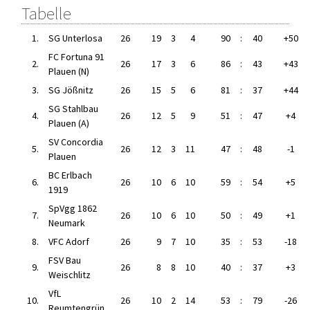
Tabelle
1.
SG Unterlosa
26
19
3
4
90
:
40
+50
FC Fortuna 91
2.
26
17
3
6
86
:
43
+43
Plauen (N)
3.
SG Jößnitz
26
15
5
6
81
:
37
+44
SG Stahlbau
4.
26
12
5
9
51
:
47
+4
Plauen (A)
SV Concordia
5.
26
12
3
11
47
:
48
-1
Plauen
BC Erlbach
6.
26
10
6
10
59
:
54
+5
1919
SpVgg 1862
7.
26
10
6
10
50
:
49
+1
Neumark
8.
VFC Adorf
26
9
7
10
35
:
53
-18
FSV Bau
9.
26
8
8
10
40
:
37
+3
Weischlitz
VfL
10.
26
10
2
14
53
:
79
-26
Reumtengrün