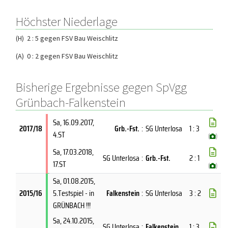
Höchster Niederlage
(H) 2 : 5 gegen FSV Bau Weischlitz
(A) 0 : 2 gegen FSV Bau Weischlitz
Bisherige Ergebnisse gegen SpVgg
Grünbach-Falkenstein
Sa, 16.09.2017
,
2017/18
Grb.-Fst.
:
SG Unterlosa
1 : 3
4.ST
(
)
Sa, 17.03.2018
,
SG Unterlosa
:
Grb.-Fst.
2 : 1
17.ST
(
)
Sa, 01.08.2015
,
2015/16
5.Testspiel - in
Falkenstein
:
SG Unterlosa
3 : 2
GRÜNBACH !!!
Sa, 24.10.2015
,
SG Unterlosa
:
Falkenstein
1 : 3