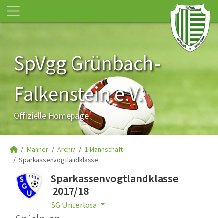
SpVgg Grünbach-
Falkenstein e.V.
Offizielle Homepage
Männer
Archiv
1.Mannschaft
Sparkassenvogtlandklasse
Sparkassenvogtlandklasse
2017/18
SG Unterlosa