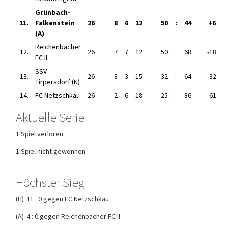
Grünbach-
11.
Falkenstein
26
8
6
12
50
:
44
+6
(A)
Reichenbacher
12.
26
7
7
12
50
:
68
-18
FC II
SSV
13.
26
8
3
15
32
:
64
-32
Tirpersdorf (N)
14.
FC Netzschkau
26
2
6
18
25
:
86
-61
Aktuelle Serie
1 Spiel verloren
1 Spiel nicht gewonnen
Höchster Sieg
(H) 11 : 0 gegen FC Netzschkau
(A) 4 : 0 gegen Reichenbacher FC II