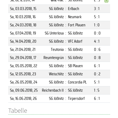
Sa, 03.03.2018
, 15
SG Jößnitz
:
Erlbach
3 : 1
Sa, 10.03.2018
, 16
SG Jößnitz
:
Neumark
5 : 1
Sa, 24.03.2018
, 18
SG Jößnitz
:
Fort. Plauen
1 : 0
Sa, 07.04.2018
, 19
SG Unterlosa
:
SG Jößnitz
0 : 0
Sa, 14.04.2018
, 20
SG Jößnitz
:
VFC Adorf
4 : 1
Sa, 21.04.2018
, 21
Teutonia
:
SG Jößnitz
0 : 6
So, 29.04.2018
, 17
Reumtengrün
:
SG Jößnitz
0 : 8
Sa, 05.05.2018
, 22
SG Jößnitz
:
SB Plauen
6 : 1
Sa, 12.05.2018
, 23
Weischlitz
:
SG Jößnitz
0 : 2
Sa, 26.05.2018
, 24
SG Jößnitz
:
Concordia PL
5 : 1
Sa, 09.06.2018
, 25
Reichenbach II
:
SG Jößnitz
1 : 5
Sa, 16.06.2018
, 26
SG Jößnitz
:
Tirpersdorf
6 : 1
Tabelle