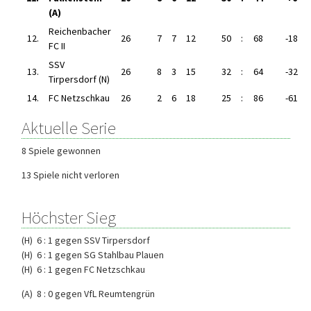
(A)
Reichenbacher
12.
26
7
7
12
50
:
68
-18
FC II
SSV
13.
26
8
3
15
32
:
64
-32
Tirpersdorf (N)
14.
FC Netzschkau
26
2
6
18
25
:
86
-61
Aktuelle Serie
8 Spiele gewonnen
13 Spiele nicht verloren
Höchster Sieg
(H) 6 : 1 gegen SSV Tirpersdorf
(H) 6 : 1 gegen SG Stahlbau Plauen
(H) 6 : 1 gegen FC Netzschkau
(A) 8 : 0 gegen VfL Reumtengrün