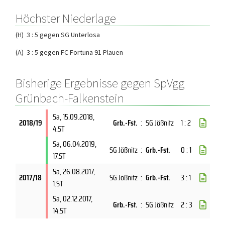
Höchster Niederlage
(H) 3 : 5 gegen SG Unterlosa
(A) 3 : 5 gegen FC Fortuna 91 Plauen
Bisherige Ergebnisse gegen SpVgg
Grünbach-Falkenstein
Sa, 15.09.2018
,
2018/19
Grb.-Fst.
:
SG Jößnitz
1 : 2
4.ST
Sa, 06.04.2019
,
SG Jößnitz
:
Grb.-Fst.
0 : 1
17.ST
Sa, 26.08.2017
,
2017/18
SG Jößnitz
:
Grb.-Fst.
3 : 1
1.ST
Sa, 02.12.2017
,
Grb.-Fst.
:
SG Jößnitz
2 : 3
14.ST