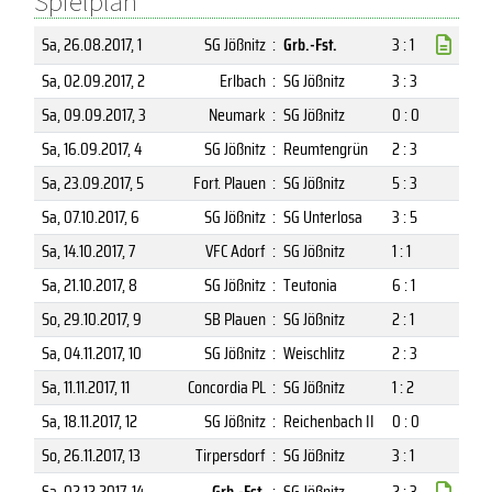
Spielplan
Sa, 26.08.2017
, 1
SG Jößnitz
:
Grb.-Fst.
3 : 1
Sa, 02.09.2017
, 2
Erlbach
:
SG Jößnitz
3 : 3
Sa, 09.09.2017
, 3
Neumark
:
SG Jößnitz
0 : 0
Sa, 16.09.2017
, 4
SG Jößnitz
:
Reumtengrün
2 : 3
Sa, 23.09.2017
, 5
Fort. Plauen
:
SG Jößnitz
5 : 3
Sa, 07.10.2017
, 6
SG Jößnitz
:
SG Unterlosa
3 : 5
Sa, 14.10.2017
, 7
VFC Adorf
:
SG Jößnitz
1 : 1
Sa, 21.10.2017
, 8
SG Jößnitz
:
Teutonia
6 : 1
So, 29.10.2017
, 9
SB Plauen
:
SG Jößnitz
2 : 1
Sa, 04.11.2017
, 10
SG Jößnitz
:
Weischlitz
2 : 3
Sa, 11.11.2017
, 11
Concordia PL
:
SG Jößnitz
1 : 2
Sa, 18.11.2017
, 12
SG Jößnitz
:
Reichenbach II
0 : 0
So, 26.11.2017
, 13
Tirpersdorf
:
SG Jößnitz
3 : 1
Sa, 02.12.2017
, 14
Grb.-Fst.
:
SG Jößnitz
2 : 3