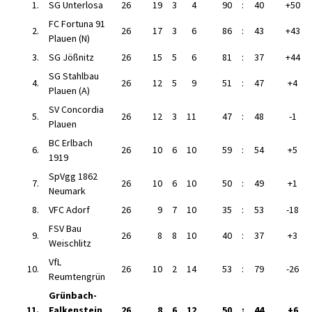
1.
SG Unterlosa
26
19
3
4
90
:
40
+50
FC Fortuna 91
2.
26
17
3
6
86
:
43
+43
Plauen (N)
3.
SG Jößnitz
26
15
5
6
81
:
37
+44
SG Stahlbau
4.
26
12
5
9
51
:
47
+4
Plauen (A)
SV Concordia
5.
26
12
3
11
47
:
48
-1
Plauen
BC Erlbach
6.
26
10
6
10
59
:
54
+5
1919
SpVgg 1862
7.
26
10
6
10
50
:
49
+1
Neumark
8.
VFC Adorf
26
9
7
10
35
:
53
-18
FSV Bau
9.
26
8
8
10
40
:
37
+3
Weischlitz
VfL
10.
26
10
2
14
53
:
79
-26
Reumtengrün
Grünbach-
11.
Falkenstein
26
8
6
12
50
:
44
+6