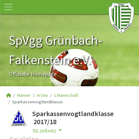
SpVgg Grünbach-
Falkenstein e.V.
Offizielle Homepage
Männer
Archiv
1.Mannschaft
Sparkassenvogtlandklasse
Sparkassenvogtlandklasse
2017/18
SG Jößnitz