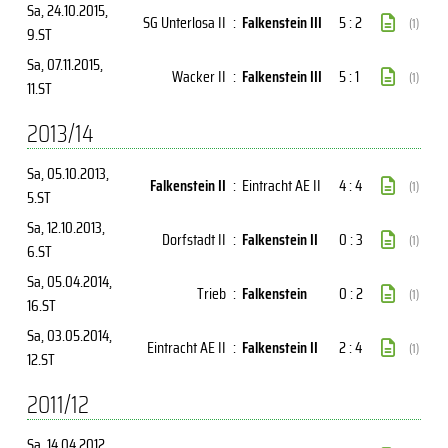
Sa, 24.10.2015
,
SG Unterlosa II
:
Falkenstein III
5 : 2
(1)
9.ST
Sa, 07.11.2015
,
Wacker II
:
Falkenstein III
5 : 1
(1)
11.ST
2013/14
Sa, 05.10.2013
,
Falkenstein II
:
Eintracht AE II
4 : 4
(1)
5.ST
Sa, 12.10.2013
,
Dorfstadt II
:
Falkenstein II
0 : 3
(1)
6.ST
Sa, 05.04.2014
,
Trieb
:
Falkenstein
0 : 2
(1)
16.ST
Sa, 03.05.2014
,
Eintracht AE II
:
Falkenstein II
2 : 4
(1)
12.ST
2011/12
Sa, 14.04.2012
,