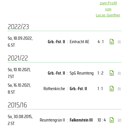
zum Profil
von
Lucas Günther
2022/23
So, 18.09.2022
,
Grb.-Fst. II
:
Eintracht AE
4 : 1
(1)
6.ST
2021/22
So, 10.10.2021
,
Grb.-Fst. II
:
SpG Reumteng
1 : 2
(1)
7.ST
Sa, 16.10.2021
,
Rothenkirche
:
Grb.-Fst. II
1 : 1
(1)
8.ST
2015/16
So, 30.08.2015
,
Reumtengrün II
:
Falkenstein III
10 : 4
(2)
2.ST