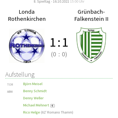
8. Spieltag - 16.10.2021
15:00 Uhr
Londa
Grünbach-
Rothenkirchen
Falkenstein II
1
:
1
(0
:
0)
Aufstellung
Björn Meisel
TOR
Benny Schmidt
ABW
Denny Weller
Michael Mehnert
C
Rico Helge
(
62' Romano Thamm
)