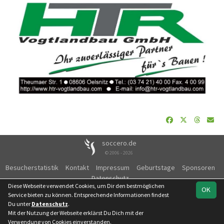
soccero.de
© 2006 - 2026
Besucherstatistik
Kontakt
Impressum
Geburtstage
Sponsoren
Datenschutz
Diese Webseite verwendet Cookies, um Dir den bestmöglichen
OK
Service bieten zu können. Entsprechende Informationen findest
Du unter
Datenschutz
.
Mit der Nutzung der Webseite erklärst Du Dich mit der
Team
1. Kreisklasse /
Spielplan
Statistik
Verwendung von Cookies einverstanden.