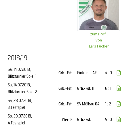
zum Profil
von
Lars Fücker
2018/19
Sa, 14.07.2018
,
Grb.-Fst.
:
Eintracht AE
4 : 0
Blitzturnier Spiel 1
Sa, 14.07.2018
,
Grb.-Fst.
:
Grb.-Fst. II
6 : 1
Blitzturnier Spiel 2
Sa, 28.07.2018
,
Grb.-Fst.
:
SV Mölkau 04
1 : 2
3.Testspiel
So, 29.07.2018
,
Werda
:
Grb.-Fst.
5 : 0
4.Testspiel