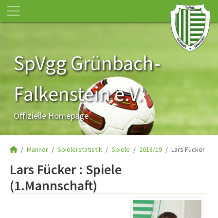
SpVgg Grünbach-
Falkenstein e.V.
Offizielle Homepage
Männer
Spielerstatistik
Spiele
2018/19
Lars Fücker
Lars Fücker : Spiele
(1.Mannschaft)