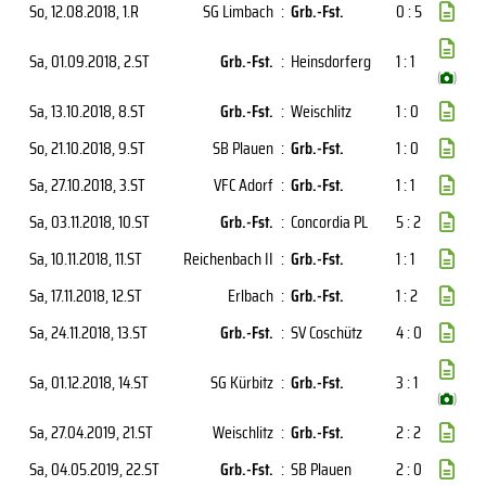
So, 12.08.2018
, 1.R
SG Limbach
:
Grb.-Fst.
0 : 5
Sa, 01.09.2018
, 2.ST
Grb.-Fst.
:
Heinsdorferg
1 : 1
(
)
Sa, 13.10.2018
, 8.ST
Grb.-Fst.
:
Weischlitz
1 : 0
So, 21.10.2018
, 9.ST
SB Plauen
:
Grb.-Fst.
1 : 0
Sa, 27.10.2018
, 3.ST
VFC Adorf
:
Grb.-Fst.
1 : 1
Sa, 03.11.2018
, 10.ST
Grb.-Fst.
:
Concordia PL
5 : 2
Sa, 10.11.2018
, 11.ST
Reichenbach II
:
Grb.-Fst.
1 : 1
Sa, 17.11.2018
, 12.ST
Erlbach
:
Grb.-Fst.
1 : 2
Sa, 24.11.2018
, 13.ST
Grb.-Fst.
:
SV Coschütz
4 : 0
Sa, 01.12.2018
, 14.ST
SG Kürbitz
:
Grb.-Fst.
3 : 1
(
)
Sa, 27.04.2019
, 21.ST
Weischlitz
:
Grb.-Fst.
2 : 2
Sa, 04.05.2019
, 22.ST
Grb.-Fst.
:
SB Plauen
2 : 0