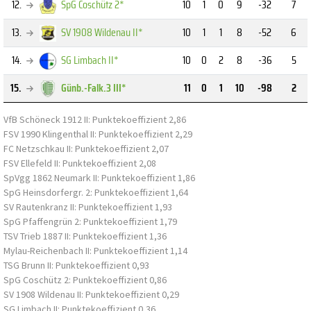
12.
SpG Coschütz 2*
10
1
0
9
-32
7
13.
SV 1908 Wildenau II*
10
1
1
8
-52
6
14.
SG Limbach II*
10
0
2
8
-36
5
15.
Günb.-Falk.3 III*
11
0
1
10
-98
2
VfB Schöneck 1912 II: Punktekoeffizient 2,86
FSV 1990 Klingenthal II: Punktekoeffizient 2,29
FC Netzschkau II: Punktekoeffizient 2,07
FSV Ellefeld II: Punktekoeffizient 2,08
SpVgg 1862 Neumark II: Punktekoeffizient 1,86
SpG Heinsdorfergr. 2: Punktekoeffizient 1,64
SV Rautenkranz II: Punktekoeffizient 1,93
SpG Pfaffengrün 2: Punktekoeffizient 1,79
TSV Trieb 1887 II: Punktekoeffizient 1,36
Mylau-Reichenbach II: Punktekoeffizient 1,14
TSG Brunn II: Punktekoeffizient 0,93
SpG Coschütz 2: Punktekoeffizient 0,86
SV 1908 Wildenau II: Punktekoeffizient 0,29
SG Limbach II: Punktekoeffizient 0,36