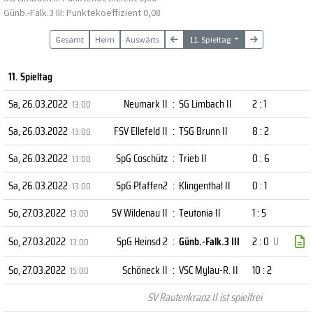
Günb.-Falk.3 III: Punktekoeffizient 0,08
Gesamt
Heim
Auswärts
11. Spieltag
11. Spieltag
Sa, 26.03.2022
Neumark II
:
SG Limbach II
2 : 1
13:00
Sa, 26.03.2022
FSV Ellefeld II
:
TSG Brunn II
8 : 2
13:00
Sa, 26.03.2022
SpG Coschütz
:
Trieb II
0 : 6
13:00
Sa, 26.03.2022
SpG Pfaffen2
:
Klingenthal II
0 : 1
13:00
So, 27.03.2022
SV Wildenau II
:
Teutonia II
1 : 5
13:00
So, 27.03.2022
SpG Heinsd 2
:
Günb.-Falk.3 III
2 : 0
U
13:00
So, 27.03.2022
Schöneck II
:
VSC Mylau-R. II
10 : 2
15:00
SV Rautenkranz II ist spielfrei