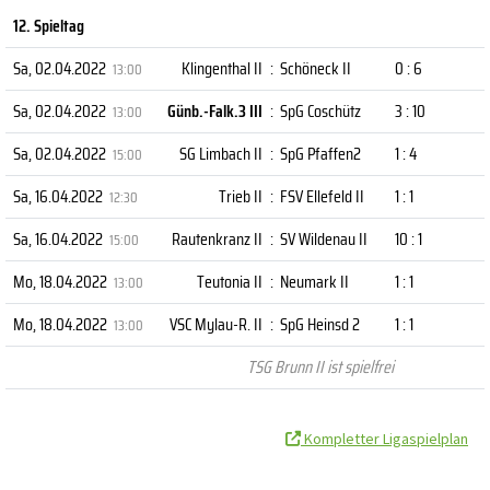
12. Spieltag
Sa, 02.04.2022
Klingenthal II
:
Schöneck II
0 : 6
13:00
Sa, 02.04.2022
Günb.-Falk.3 III
:
SpG Coschütz
3 : 10
13:00
Sa, 02.04.2022
SG Limbach II
:
SpG Pfaffen2
1 : 4
15:00
Sa, 16.04.2022
Trieb II
:
FSV Ellefeld II
1 : 1
12:30
Sa, 16.04.2022
Rautenkranz II
:
SV Wildenau II
10 : 1
15:00
Mo, 18.04.2022
Teutonia II
:
Neumark II
1 : 1
13:00
Mo, 18.04.2022
VSC Mylau-R. II
:
SpG Heinsd 2
1 : 1
13:00
TSG Brunn II ist spielfrei
Kompletter Ligaspielplan