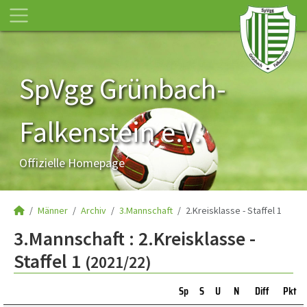
SpVgg Grünbach-
Falkenstein e.V.
Offizielle Homepage
Männer
Archiv
3.Mannschaft
2.Kreisklasse - Staffel 1
3.Mannschaft :
2.Kreisklasse -
Staffel 1
(2021/22)
Sp
S
U
N
Diff
Pkt