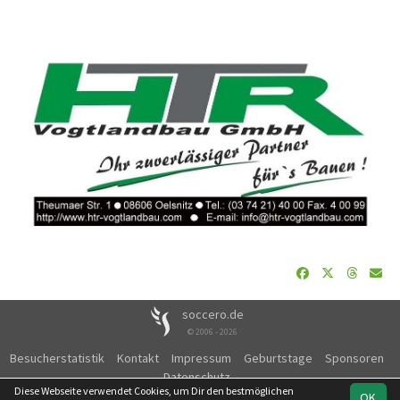
soccero.de
© 2006 - 2026
Besucherstatistik
Kontakt
Impressum
Geburtstage
Sponsoren
Datenschutz
Diese Webseite verwendet Cookies, um Dir den bestmöglichen
OK