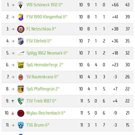
1.
VfB Schöneck 1912 II*
10
9
1
0
+66
43
2.
FSV 1990 Klingenthal II*
10
8
1
1
+41
39
3.
FC Netzschkau II*
10
8
1
1
+38
37
4.
FSV Ellefeld II*
10
7
1
2
+36
35
5.
SpVgg 1862 Neumark II*
10
7
1
2
+18
32
6.
SpG Heinsdorfergr. 2*
10
6
4
0
+23
30
7.
SV Rautenkranz II*
10
4
3
3
-3
26
8.
SpG Pfaffengrün 2*
10
4
1
5
+7
22
9.
TSV Trieb 1887 II*
11
5
0
6
+4
22
10.
Mylau-Reichenbach II*
11
5
0
6
-9
21
11.
TSG Brunn II*
11
3
1
7
-3
15