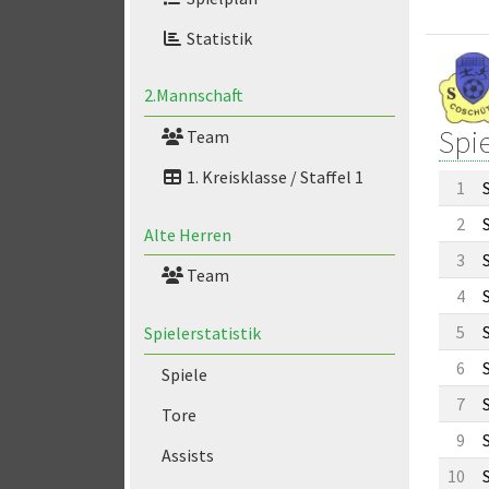
Statistik
2.Mannschaft
Spi
Team
1. Kreisklasse / Staffel 1
1
2
Alte Herren
3
Team
4
5
Spielerstatistik
6
Spiele
7
Tore
9
Assists
10