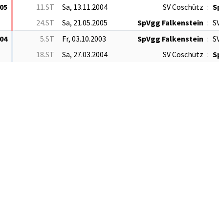
05
11.ST
Sa, 13.11.2004
SV Coschütz
:
S
24.ST
Sa, 21.05.2005
SpVgg Falkenstein
:
S
04
5.ST
Fr, 03.10.2003
SpVgg Falkenstein
:
S
18.ST
Sa, 27.03.2004
SV Coschütz
:
S