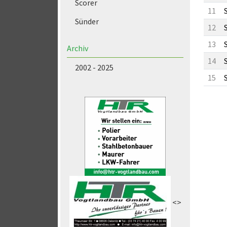
Scorer
11
Sünder
12
13
Archiv
14
2002 - 2025
15
<>