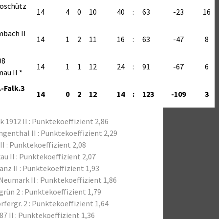
oschütz
14
4
0
10
40
:
63
-23
16
mbach II
14
1
2
11
16
:
63
-47
8
08
14
1
1
12
24
:
91
-67
6
au II *
-Falk.3
14
0
2
12
14
:
123
-109
3
 1912 II : Punktekoeffizient 2,86
ngenthal II : Punktekoeffizient 2,29
 II : Punktekoeffizient 2,08
u II : Punktekoeffizient 2,07
nz II : Punktekoeffizient 1,93
Neumark II : Punktekoeffizient 1,86
rün 2 : Punktekoeffizient 1,79
fergr. 2 : Punktekoeffizient 1,64
87 II : Punktekoeffizient 1,36