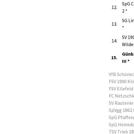
SpG C
12.
2 *
SG Li
13.
*
SV 19
14.
Wilden
Günb.
15.
III *
VfB Schöneck
FSV 1990 Kli
FSV Ellefeld
FC Netzschka
SV Rautenkra
SpVgg 1862 
SpG Pfaffeng
SpG Heinsdor
TSV Trieb 18