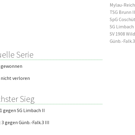
Mylau-Reiche
TSG Brunn II
SpG Coschütz
SG Limbach I
SV 1908 Wild
Günb.-Falk.3
elle Serie
l gewonnen
l nicht verloren
hster Sieg
: 1 gegen SG Limbach II
: 3 gegen Günb.-Falk.3 III