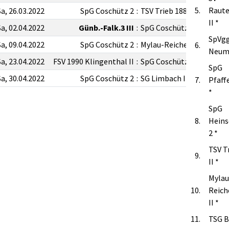
5.
Raut
Sa, 26.03.2022
SpG Coschütz 2
:
TSV Trieb 1887 II
II *
Sa, 02.04.2022
Günb.-Falk.3 III
:
SpG Coschütz 2
SpVgg
Sa, 09.04.2022
SpG Coschütz 2
:
Mylau-Reichenbach II
6.
Neuma
Sa, 23.04.2022
FSV 1990 Klingenthal II
:
SpG Coschütz 2
SpG
Sa, 30.04.2022
SpG Coschütz 2
:
SG Limbach II
7.
Pfaff
*
SpG
8.
Heins
2 *
TSV T
9.
II *
Mylau
10.
Reich
II *
11.
TSG B