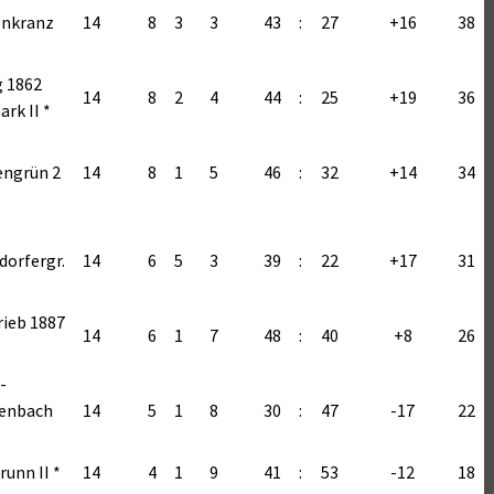
enkranz
14
8
3
3
43
:
27
+16
38
0 : 6
3 : 10
 1862
4 : 1
14
8
2
4
44
:
25
+19
36
rk II *
11 : 2
9 : 1
engrün 2
14
8
1
5
46
:
32
+14
34
dorfergr.
14
6
5
3
39
:
22
+17
31
rieb 1887
14
6
1
7
48
:
40
+8
26
-
enbach
14
5
1
8
30
:
47
-17
22
runn II *
14
4
1
9
41
:
53
-12
18