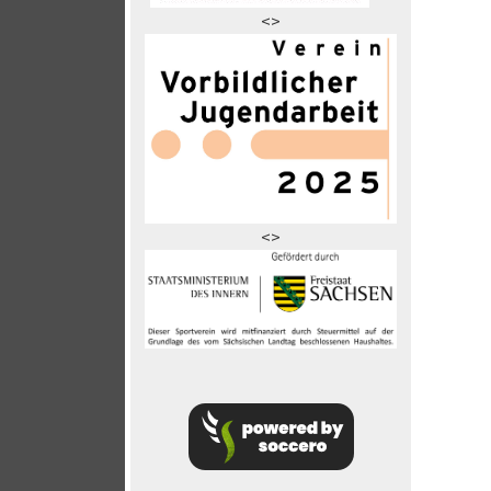
<>
<>