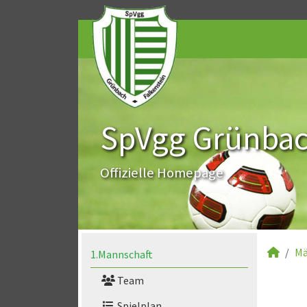
SpVgg Grünbach
Offizielle Homepage
Mä
1.Mannschaft
Team
Spielplan