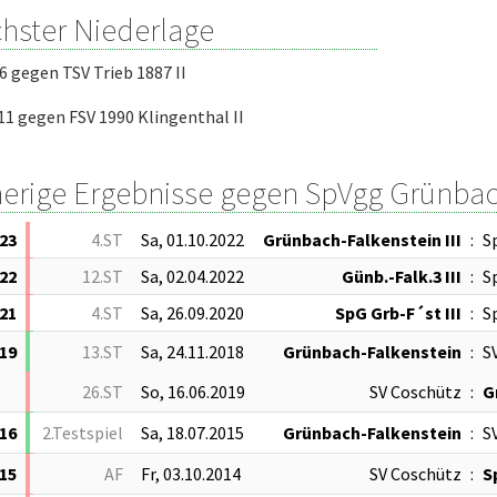
hster Niederlage
 6 gegen TSV Trieb 1887 II
: 11 gegen FSV 1990 Klingenthal II
herige Ergebnisse gegen SpVgg Grünbac
23
4.ST
Sa, 01.10.2022
Grünbach-Falkenstein III
:
S
22
12.ST
Sa, 02.04.2022
Günb.-Falk.3 III
:
S
21
4.ST
Sa, 26.09.2020
SpG Grb-F´st III
:
S
19
13.ST
Sa, 24.11.2018
Grünbach-Falkenstein
:
S
26.ST
So, 16.06.2019
SV Coschütz
:
G
16
2.Testspiel
Sa, 18.07.2015
Grünbach-Falkenstein
:
S
15
AF
Fr, 03.10.2014
SV Coschütz
:
S