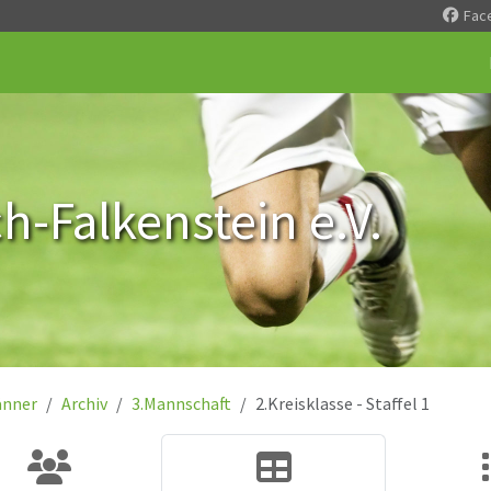
Fac
-Falkenstein e.V.
nner
Archiv
3.Mannschaft
2.Kreisklasse - Staffel 1