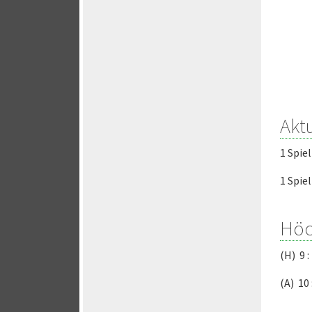
Aktu
1 Spie
1 Spie
Höc
(H) 9 
(A) 10 