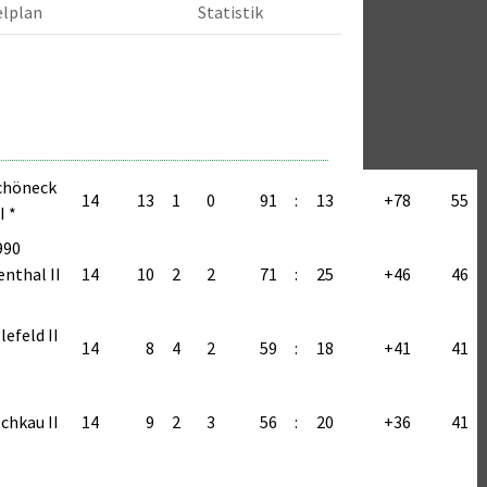
elplan
Statistik
chöneck
5 : 0
14
13
1
0
91
:
13
+78
55
I *
2 : 5
990
8 : 2
enthal II
14
10
2
2
71
:
25
+46
46
1 : 5
0 : 5
lefeld II
14
8
4
2
59
:
18
+41
41
7 : 2
0 : 4
chkau II
14
9
2
3
56
:
20
+36
41
0 : 2
5 : 3