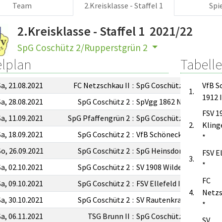
Team
2.Kreisklasse - Staffel 1
Spi
2.Kreisklasse - Staffel 1 2021/22
SpG Coschütz 2/Rupperstgrün 2
elplan
Tabelle
Sa, 21.08.2021
FC Netzschkau II
:
SpG Coschütz 2
VfB S
1.
1912 I
Sa, 28.08.2021
SpG Coschütz 2
:
SpVgg 1862 Neumark II
FSV 1
Sa, 11.09.2021
SpG Pfaffengrün 2
:
SpG Coschütz 2
2.
Kling
Sa, 18.09.2021
SpG Coschütz 2
:
VfB Schöneck 1912 II
*
So, 26.09.2021
SpG Coschütz 2
:
SpG Heinsdorfergr. 2
FSV El
3.
*
Sa, 02.10.2021
SpG Coschütz 2
:
SV 1908 Wildenau II
FC
Sa, 09.10.2021
SpG Coschütz 2
:
FSV Ellefeld II
4.
Netzs
Sa, 30.10.2021
SpG Coschütz 2
:
SV Rautenkranz II
*
Sa, 06.11.2021
TSG Brunn II
:
SpG Coschütz 2
SV