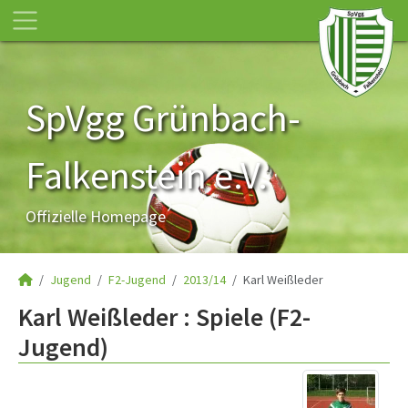
SpVgg Grünbach-
Falkenstein e.V.
Offizielle Homepage
Jugend
F2-Jugend
2013/14
Karl Weißleder
Karl Weißleder : Spiele (F2-
Jugend)