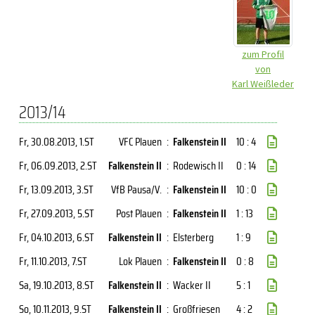
zum Profil
von
Karl Weißleder
2013/14
Fr, 30.08.2013
, 1.ST
VFC Plauen
:
Falkenstein II
10 : 4
Fr, 06.09.2013
, 2.ST
Falkenstein II
:
Rodewisch II
0 : 14
Fr, 13.09.2013
, 3.ST
VfB Pausa/V.
:
Falkenstein II
10 : 0
Fr, 27.09.2013
, 5.ST
Post Plauen
:
Falkenstein II
1 : 13
Fr, 04.10.2013
, 6.ST
Falkenstein II
:
Elsterberg
1 : 9
Fr, 11.10.2013
, 7.ST
Lok Plauen
:
Falkenstein II
0 : 8
Sa, 19.10.2013
, 8.ST
Falkenstein II
:
Wacker II
5 : 1
So, 10.11.2013
, 9.ST
Falkenstein II
:
Großfriesen
4 : 2