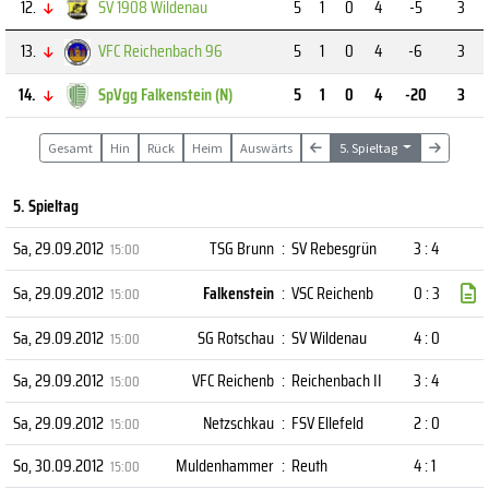
12.
SV 1908 Wildenau
5
1
0
4
-5
3
13.
VFC Reichenbach 96
5
1
0
4
-6
3
14.
SpVgg Falkenstein (N)
5
1
0
4
-20
3
Gesamt
Hin
Rück
Heim
Auswärts
5. Spieltag
5. Spieltag
Sa, 29.09.2012
TSG Brunn
:
SV Rebesgrün
3 : 4
15:00
Sa, 29.09.2012
Falkenstein
:
VSC Reichenb
0 : 3
15:00
Sa, 29.09.2012
SG Rotschau
:
SV Wildenau
4 : 0
15:00
Sa, 29.09.2012
VFC Reichenb
:
Reichenbach II
3 : 4
15:00
Sa, 29.09.2012
Netzschkau
:
FSV Ellefeld
2 : 0
15:00
So, 30.09.2012
Muldenhammer
:
Reuth
4 : 1
15:00