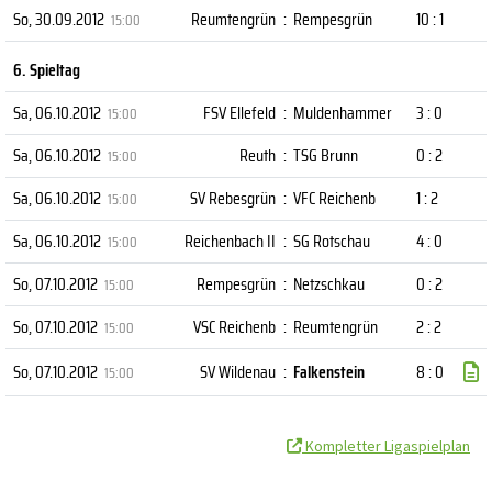
So, 30.09.2012
Reumtengrün
:
Rempesgrün
10 : 1
15:00
6. Spieltag
Sa, 06.10.2012
FSV Ellefeld
:
Muldenhammer
3 : 0
15:00
Sa, 06.10.2012
Reuth
:
TSG Brunn
0 : 2
15:00
Sa, 06.10.2012
SV Rebesgrün
:
VFC Reichenb
1 : 2
15:00
Sa, 06.10.2012
Reichenbach II
:
SG Rotschau
4 : 0
15:00
So, 07.10.2012
Rempesgrün
:
Netzschkau
0 : 2
15:00
So, 07.10.2012
VSC Reichenb
:
Reumtengrün
2 : 2
15:00
So, 07.10.2012
SV Wildenau
:
Falkenstein
8 : 0
15:00
Kompletter Ligaspielplan