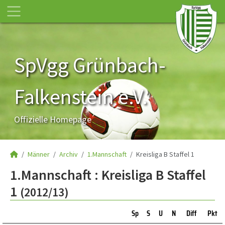
SpVgg Grünbach-
Falkenstein e.V.
Offizielle Homepage
Männer
Archiv
1.Mannschaft
Kreisliga B Staffel 1
1.Mannschaft :
Kreisliga B Staffel
1
(2012/13)
Sp
S
U
N
Diff
Pkt