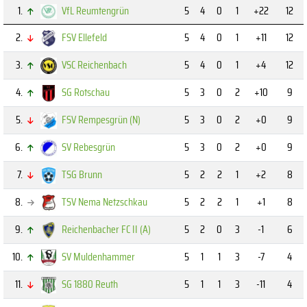
1.
VfL Reumtengrün
5
4
0
1
+22
12
2.
FSV Ellefeld
5
4
0
1
+11
12
3.
VSC Reichenbach
5
4
0
1
+4
12
4.
SG Rotschau
5
3
0
2
+10
9
5.
FSV Rempesgrün (N)
5
3
0
2
+0
9
6.
SV Rebesgrün
5
3
0
2
+0
9
7.
TSG Brunn
5
2
2
1
+2
8
8.
TSV Nema Netzschkau
5
2
2
1
+1
8
9.
Reichenbacher FC II (A)
5
2
0
3
-1
6
10.
SV Muldenhammer
5
1
1
3
-7
4
11.
SG 1880 Reuth
5
1
1
3
-11
4