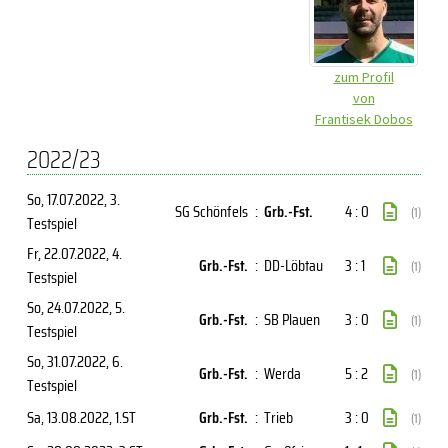
zum Profil
von
Frantisek Dobos
2022/23
So, 17.07.2022
, 3.
SG Schönfels
:
Grb.-Fst.
4 : 0
(1)
Testspiel
Fr, 22.07.2022
, 4.
Grb.-Fst.
:
DD-Löbtau
3 : 1
(1)
Testspiel
So, 24.07.2022
, 5.
Grb.-Fst.
:
SB Plauen
3 : 0
(1)
Testspiel
So, 31.07.2022
, 6.
Grb.-Fst.
:
Werda
5 : 2
(1)
Testspiel
Sa, 13.08.2022
, 1.ST
Grb.-Fst.
:
Trieb
3 : 0
(1)