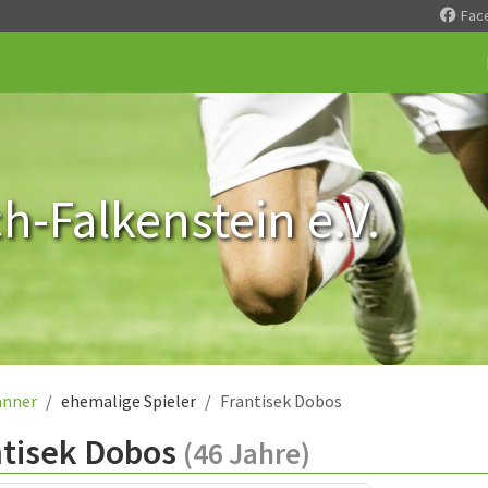
Fac
-Falkenstein e.V.
nner
ehemalige Spieler
Frantisek Dobos
ntisek Dobos
(46 Jahre)