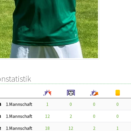
nstatistik
4
1.Mannschaft
1
0
0
0
3
1.Mannschaft
12
2
0
0
2
1.Mannschaft
18
12
2
1