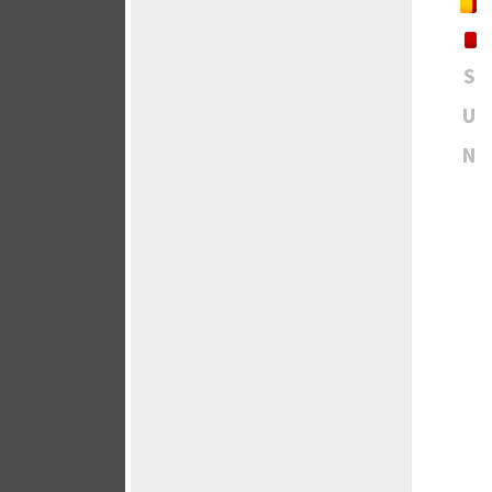
S
U
N