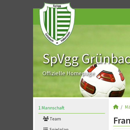
SpVgg Grünbach
Offizielle Homepage
Mä
1.Mannschaft
Fra
Team
Spielplan