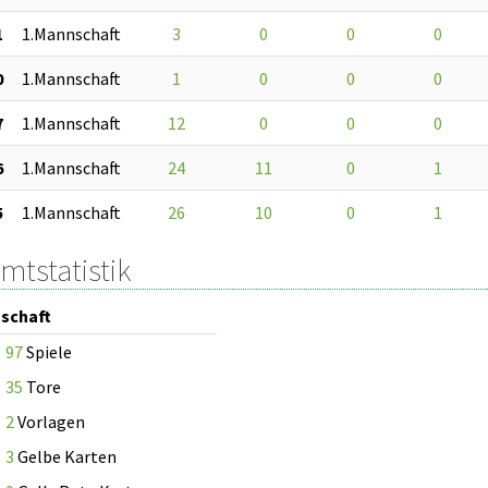
1
1.Mannschaft
3
0
0
0
0
1.Mannschaft
1
0
0
0
7
1.Mannschaft
12
0
0
0
6
1.Mannschaft
24
11
0
1
5
1.Mannschaft
26
10
0
1
mtstatistik
schaft
97
Spiele
35
Tore
2
Vorlagen
3
Gelbe Karten