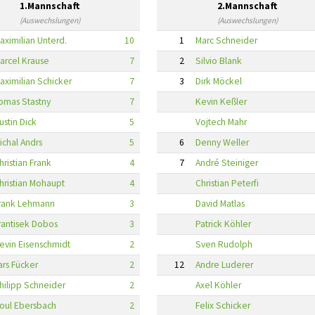
1.Mannschaft
2.Mannschaft
(Auswechslungen)
(Auswechslungen)
aximilian Unterd.
10
1
Marc Schneider
arcel Krause
7
2
Silvio Blank
aximilian Schicker
7
3
Dirk Möckel
omas Stastny
7
Kevin Keßler
ustin Dick
5
Vojtech Mahr
ichal Andrs
5
6
Denny Weller
hristian Frank
4
7
André Steiniger
hristian Mohaupt
4
Christian Peterfi
rank Lehmann
3
David Matlas
rantisek Dobos
3
Patrick Köhler
evin Eisenschmidt
2
Sven Rudolph
ars Fücker
2
12
Andre Luderer
hilipp Schneider
2
Axel Köhler
oul Ebersbach
2
Felix Schicker