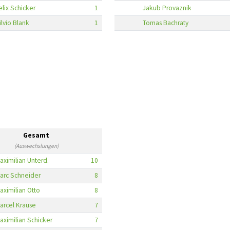
elix Schicker
1
Jakub Provaznik
ilvio Blank
1
Tomas Bachraty
Gesamt
(Auswechslungen)
aximilian Unterd.
10
arc Schneider
8
aximilian Otto
8
arcel Krause
7
aximilian Schicker
7