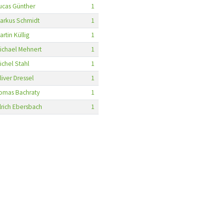
ucas Günther
1
arkus Schmidt
1
artin Küllig
1
ichael Mehnert
1
ichel Stahl
1
liver Dressel
1
omas Bachraty
1
lrich Ebersbach
1