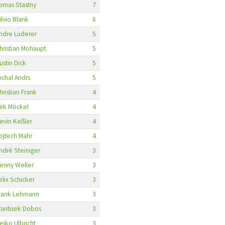
omas Stastny
7
ilvio Blank
6
ndre Luderer
5
hristian Mohaupt
5
ustin Dick
5
ichal Andrs
5
hristian Frank
4
irk Möckel
4
evin Keßler
4
ojtech Mahr
4
ndré Steiniger
3
enny Weller
3
elix Schicker
3
rank Lehmann
3
rantisek Dobos
3
eiko Ulbricht
3