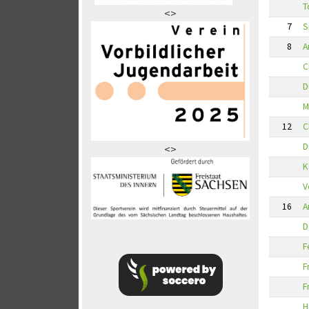
T
<>
7
S
8
A
C
D
M
12
C
D
<>
K
V
16
A
D
F
F
F
H