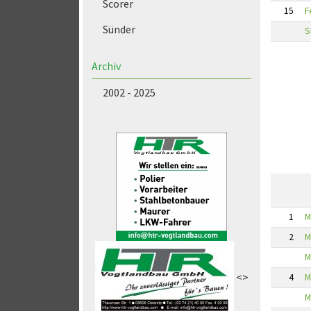
Scorer
15
F
Sünder
S
Archiv
2002 - 2025
1
M
2
M
M
<>
4
M
M