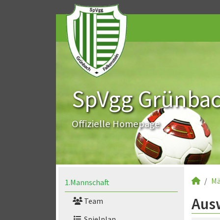
SpVgg Grünbach
Offizielle Homepage
Mä
1.Mannschaft
Aus
Team
Spielplan