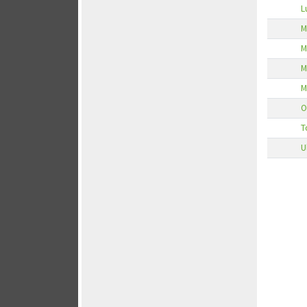
L
M
M
M
M
O
T
U