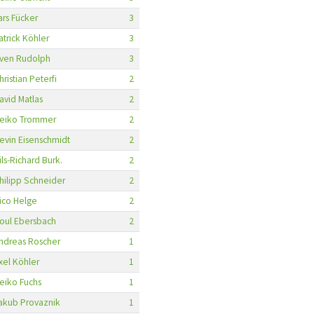
ars Fücker
3
atrick Köhler
3
ven Rudolph
3
hristian Peterfi
2
avid Matlas
2
eiko Trommer
2
evin Eisenschmidt
2
ils-Richard Burk.
2
hilipp Schneider
2
ico Helge
2
oul Ebersbach
2
ndreas Roscher
1
xel Köhler
1
eiko Fuchs
1
akub Provaznik
1