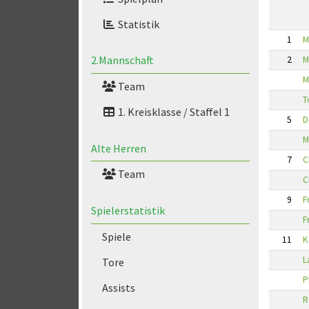
Statistik
1
M
2.Mannschaft
2
M
M
Team
T
1. Kreisklasse / Staffel 1
5
D
M
Alte Herren
7
C
Team
C
9
F
Spielerstatistik
F
Spiele
11
K
L
Tore
P
Assists
R