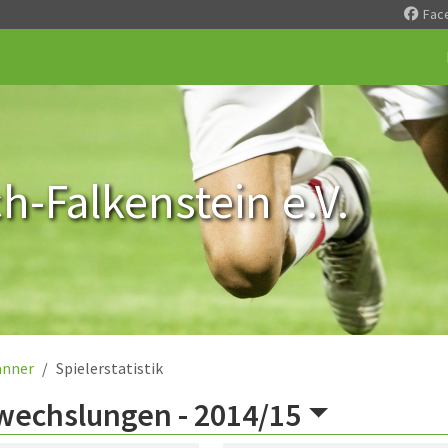
Fac
-Falkenstein e.V.
nner
Spielerstatistik
wechslungen -
2014/15