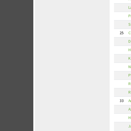
L
P
S
25
C
D
H
K
N
P
R
R
33
A
A
H
J