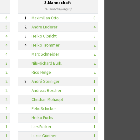
3.Mannschaft
(Auswechslungen)
6
1
Maximilian Otto
8
5
2
Andre Luderer
4
4
3
Heiko Ulbricht
3
4
4
Heiko Trommer
2
4
Marc Schneider
2
3
Nils-Richard Burk.
2
2
Rico Helge
2
2
8
André Steiniger
1
2
Andreas Roscher
1
2
Christian Mohaupt
1
2
Felix Schicker
1
1
Heiko Fuchs
1
1
Lars Fücker
1
1
Lucas Günther
1