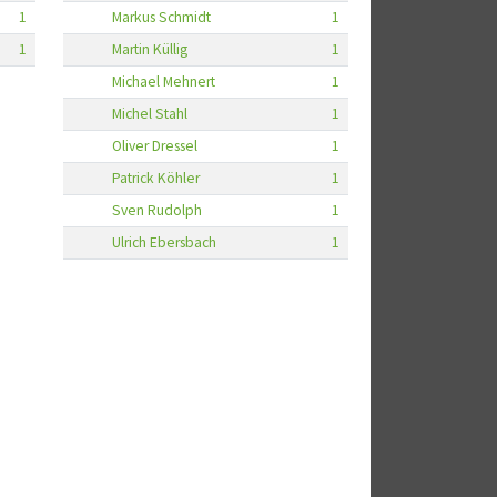
1
Markus Schmidt
1
1
Martin Küllig
1
Michael Mehnert
1
Michel Stahl
1
Oliver Dressel
1
Patrick Köhler
1
Sven Rudolph
1
Ulrich Ebersbach
1