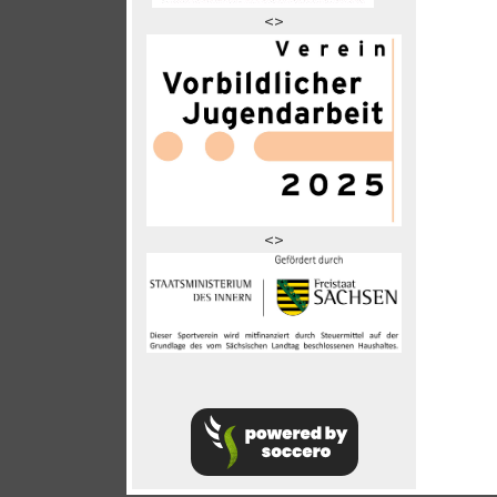
<>
<>