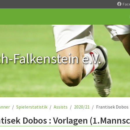
Fac
-Falkenstein e.V.
nner
Spielerstatistik
Assists
2020/21
Frantisek Dobos
tisek Dobos : Vorlagen (1.Mannsc