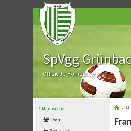
SpVgg Grünbach
Offizielle Homepage
Mä
1.Mannschaft
Fran
Team
Spielplan