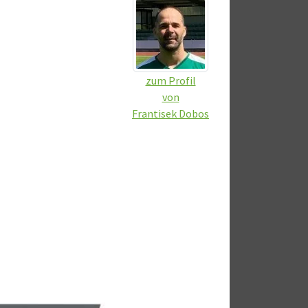
zum Profil
von
Frantisek Dobos