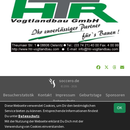
soccero.de
© 2006 - 2026
Besucherstatistik
Kontakt
Impressum
Geburtstage
Sponsoren
Datenschutz
Diese Webseite verwendet Cookies, um Dir den bestmöglichen
OK
Service bieten zu können. Entsprechende Informationen findest
Du unter
Datenschutz
.
Mit der Nutzung der Webseite erklärst Du Dich mit der
Team
1. Kreisklasse /
Spielplan
Statistik
Verwendung von Cookies einverstanden.
Staffel 1