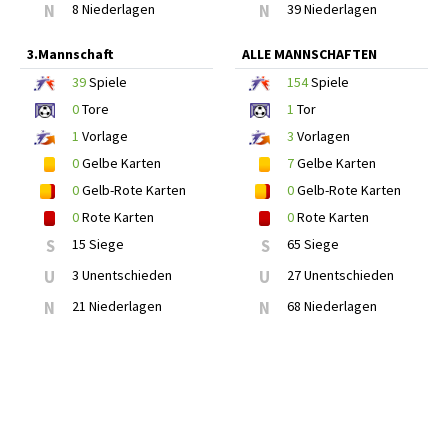
N
8 Niederlagen
N
39 Niederlagen
3.Mannschaft
ALLE MANNSCHAFTEN
39
Spiele
154
Spiele
0
Tore
1
Tor
1
Vorlage
3
Vorlagen
0
Gelbe Karten
7
Gelbe Karten
0
Gelb-Rote Karten
0
Gelb-Rote Karten
0
Rote Karten
0
Rote Karten
S
15 Siege
S
65 Siege
U
3 Unentschieden
U
27 Unentschieden
N
21 Niederlagen
N
68 Niederlagen