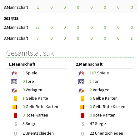
3.Mannschaft
2
0
0
0
0
0
0
0
2014/15
2.Mannschaft
23
0
0
3
0
0
0
0
3.Mannschaft
7
0
0
0
0
0
0
1
Gesamtstatistik
1.Mannschaft
2.Mannschaft
8
Spiele
107
Spiele
0
Tore
1
Tor
0
Vorlagen
2
Vorlagen
1
Gelbe Karte
6
Gelbe Karten
0
Gelb-Rote Karten
0
Gelb-Rote Karten
0
Rote Karten
0
Rote Karten
S
3 Siege
S
47 Siege
U
2 Unentschieden
U
22 Unentschieden