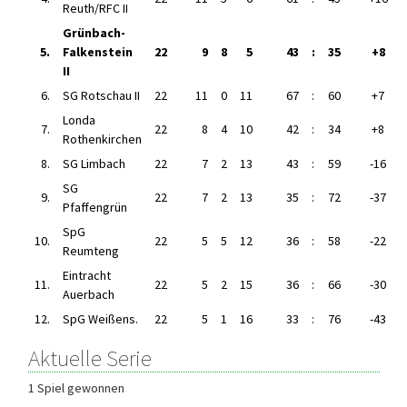
Reuth/RFC II
Grünbach-
5.
Falkenstein
22
9
8
5
43
:
35
+8
II
6.
SG Rotschau II
22
11
0
11
67
:
60
+7
Londa
7.
22
8
4
10
42
:
34
+8
Rothenkirchen
8.
SG Limbach
22
7
2
13
43
:
59
-16
SG
9.
22
7
2
13
35
:
72
-37
Pfaffengrün
SpG
10.
22
5
5
12
36
:
58
-22
Reumteng
Eintracht
11.
22
5
2
15
36
:
66
-30
Auerbach
12.
SpG Weißens.
22
5
1
16
33
:
76
-43
Aktuelle Serie
1 Spiel gewonnen