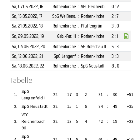
Sa, 07.05.2022
, 16
Rothenkirche
:
VFC Reichenb
0 : 2
So, 15.05.2022
, 17
SpG Weißens.
:
Rothenkirche
2 : 7
Sa, 21.05.2022
, 18
Rothenkirche
:
Pfaffengrün
3 : 0
So, 29.05.2022
, 19
Grb.-Fst. II
:
Rothenkirche
2 : 1
Sa, 04.06.2022
, 20
Rothenkirche
:
SG Rotschau II
5 : 3
So, 12.06.2022
, 21
SpG Lengenf
:
Rothenkirche
3 : 3
Sa, 18.06.2022
, 22
Rothenkirche
:
SpG Neustadt
8 : 0
Tabelle
SpG
1.
22
17
3
2
81
:
30
+51
Lengenfeld II
2.
SpG Neustadt
22
15
1
6
84
:
49
+35
VFC
3.
Reichenbach
22
13
5
4
42
:
19
+23
96
SpG
4.
22
11
5
6
61
:
45
+16