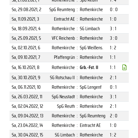
So, 29.08.2021
, 2
SpG Reumteng
:
Rothenkirche
0 : 0
Sa, 11.09.2021
, 3
Eintracht AE
:
Rothenkirche
1 : 0
Sa, 18.09.2021
, 4
Rothenkirche
:
SG Limbach
3 : 1
Sa, 25.09.2021
, 5
VFC Reichenb
:
Rothenkirche
3 : 0
Sa, 02.10.2021
, 6
Rothenkirche
:
SpG Weißens.
1 : 2
Sa, 09.10.2021
, 7
Pfaffengrün
:
Rothenkirche
1 : 1
Sa, 16.10.2021
, 8
Rothenkirche
:
Grb.-Fst. II
1 : 1
Sa, 30.10.2021
, 9
SG Rotschau II
:
Rothenkirche
2 : 1
Sa, 06.11.2021
, 10
Rothenkirche
:
SpG Lengenf
0 : 1
Sa, 26.03.2022
, 11
SpG Neustadt
:
Rothenkirche
3 : 1
Sa, 02.04.2022
, 12
SpG Reuth
:
Rothenkirche
2 : 1
Sa, 09.04.2022
, 13
Rothenkirche
:
SpG Reumteng
2 : 0
Sa, 23.04.2022
, 14
Rothenkirche
:
Eintracht AE
1 : 0
Sa, 30.04.2022
, 15
SG Limbach
:
Rothenkirche
1 : 2