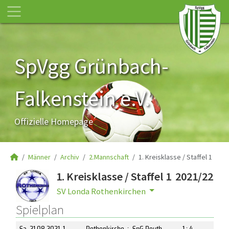
SpVgg Grünbach-
Falkenstein e.V.
Offizielle Homepage
Männer
Archiv
2.Mannschaft
1. Kreisklasse / Staffel 1
1. Kreisklasse / Staffel 1 2021/22
SV Londa Rothenkirchen
Spielplan
Sa, 21.08.2021
, 1
Rothenkirche
:
SpG Reuth
1 : 4