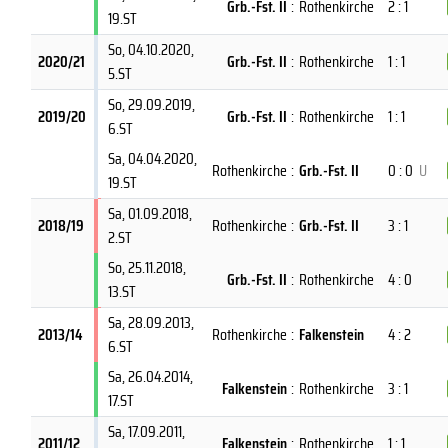
Grb.-Fst. II
:
Rothenkirche
2 : 1
19.ST
So, 04.10.2020
,
2020/21
Grb.-Fst. II
:
Rothenkirche
1 : 1
5.ST
So, 29.09.2019
,
2019/20
Grb.-Fst. II
:
Rothenkirche
1 : 1
6.ST
Sa, 04.04.2020
,
Rothenkirche
:
Grb.-Fst. II
0 : 0
U
19.ST
Sa, 01.09.2018
,
2018/19
Rothenkirche
:
Grb.-Fst. II
3 : 1
2.ST
So, 25.11.2018
,
Grb.-Fst. II
:
Rothenkirche
4 : 0
13.ST
Sa, 28.09.2013
,
2013/14
Rothenkirche
:
Falkenstein
4 : 2
6.ST
Sa, 26.04.2014
,
Falkenstein
:
Rothenkirche
3 : 1
17.ST
Sa, 17.09.2011
,
2011/12
Falkenstein
:
Rothenkirche
1 : 1