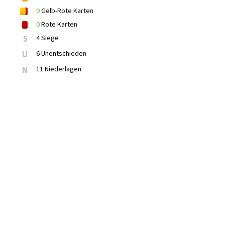
0
Gelb-Rote Karten
0
Rote Karten
S
4 Siege
U
6 Unentschieden
N
11 Niederlagen