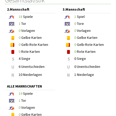
Gesamtstatistik
2.Mannschaft
3.Mannschaft
18
Spiele
1
Spiel
1
Tor
0
Tore
0
Vorlagen
0
Vorlagen
0
Gelbe Karten
0
Gelbe Karten
0
Gelb-Rote Karten
0
Gelb-Rote Karten
0
Rote Karten
0
Rote Karten
S
4 Siege
S
0 Siege
U
6 Unentschieden
U
0 Unentschieden
N
10 Niederlagen
N
1 Niederlage
ALLE MANNSCHAFTEN
19
Spiele
1
Tor
0
Vorlagen
0
Gelbe Karten