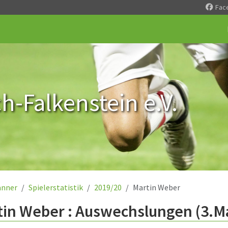
Fac
-Falkenstein e.V.
nner
Spielerstatistik
2019/20
Martin Weber
tin Weber : Auswechslungen (3.M