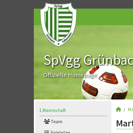
SpVgg Grünbach
Offizielle Homepage
Mä
1.Mannschaft
Mar
Team
Spielplan