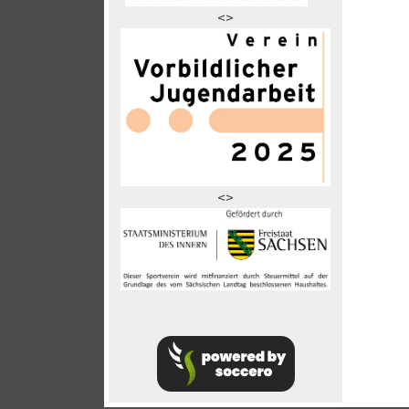
<>
<>