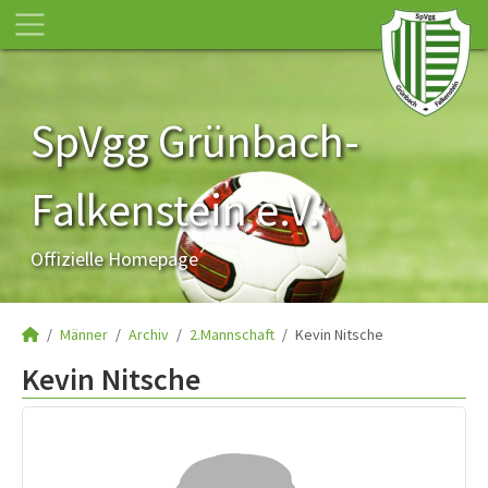
SpVgg Grünbach-
Falkenstein e.V.
Offizielle Homepage
Männer
Archiv
2.Mannschaft
Kevin Nitsche
Kevin Nitsche