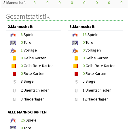
3.Mannschaft
3
0
0
0
0
0
0
0
Gesamtstatistik
2.Mannschaft
3.Mannschaft
8
Spiele
18
Spiele
0
Tore
0
Tore
1
Vorlage
0
Vorlagen
0
Gelbe Karten
0
Gelbe Karten
0
Gelb-Rote Karten
0
Gelb-Rote Karten
0
Rote Karten
0
Rote Karten
S
3 Siege
S
5 Siege
U
2 Unentschieden
U
1 Unentschieden
N
3 Niederlagen
N
12 Niederlagen
ALLE MANNSCHAFTEN
26
Spiele
0
Tore