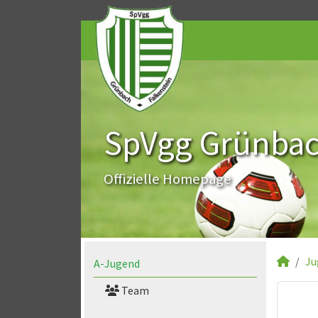
SpVgg Grünbach
Offizielle Homepage
Ju
A-Jugend
Team