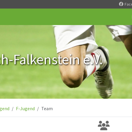
Fac
-Falkenstein e.V.
gend
F-Jugend
Team