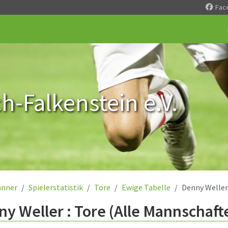
Fac
-Falkenstein e.V.
nner
Spielerstatistik
Tore
Ewige Tabelle
Denny Weller
y Weller : Tore (Alle Mannschaft