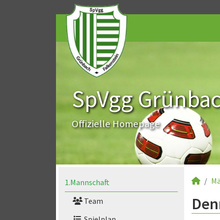
SpVgg Grünbach
Offizielle Homepage
Mä
1.Mannschaft
Denn
Team
Spielplan