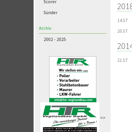
Scorer
201
Sünder
14.ST
Archiv
20.ST
2002 - 2025
201
21.ST
<>