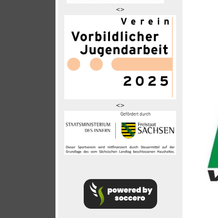
<>
<>