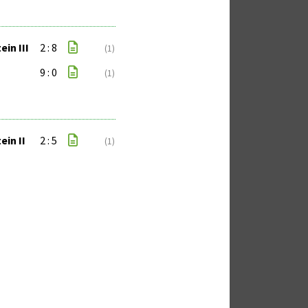
in III
2 : 8
(1)
9 : 0
(1)
in II
2 : 5
(1)