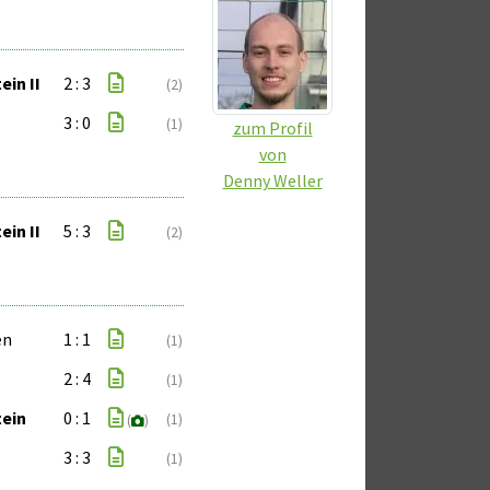
in II
2 : 3
(2)
3 : 0
(1)
zum Profil
von
Denny Weller
in II
5 : 3
(2)
en
1 : 1
(1)
2 : 4
(1)
ein
0 : 1
(1)
(
)
3 : 3
(1)