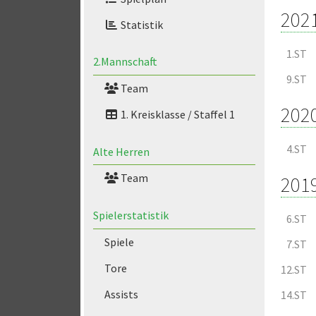
202
Statistik
1.ST
2.Mannschaft
9.ST
Team
202
1. Kreisklasse / Staffel 1
4.ST
Alte Herren
Team
201
Spielerstatistik
6.ST
Spiele
7.ST
Tore
12.ST
Assists
14.ST