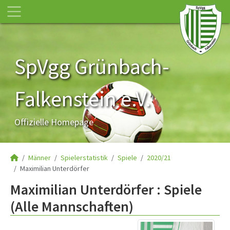
SpVgg Grünbach-
Falkenstein e.V.
Offizielle Homepage
Männer
Spielerstatistik
Spiele
2020/21
Maximilian Unterdörfer
Maximilian Unterdörfer : Spiele
(Alle Mannschaften)