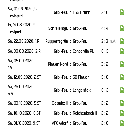
Sa, 01.08.2020
, 5.
Grb.-Fst.
:
TSG Brunn
2 : 0
Testspiel
Fr, 14.08.2020
, 9.
Schreiersgr.
:
Grb.-Fst.
4 : 4
Testpiel
Sa, 22.08.2020
, 1.R
Ruppertsgrün
:
Grb.-Fst.
2 : 3
n.V.
So, 30.08.2020
, 2.R
Grb.-Fst.
:
Concordia PL
0 : 5
Sa, 05.09.2020
,
Plauen Nord
:
Grb.-Fst.
3 : 2
1.ST
Sa, 12.09.2020
, 2.ST
Grb.-Fst.
:
SB Plauen
5 : 0
Sa, 26.09.2020
,
Grb.-Fst.
:
Lengenfeld
0 : 2
4.ST
Sa, 03.10.2020
, 5.ST
Oelsnitz II
:
Grb.-Fst.
2 : 2
Sa, 10.10.2020
, 6.ST
Grb.-Fst.
:
Reichenbach II
2 : 2
Sa, 31.10.2020
, 9.ST
VFC Adorf
:
Grb.-Fst.
2 : 0