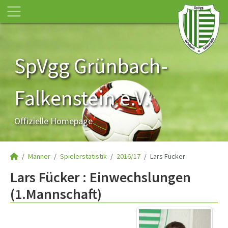
SpVgg Grünbach-
Falkenstein e.V.
Offizielle Homepage
Männer
Spielerstatistik
2016/17
Lars Fücker
Lars Fücker : Einwechslungen
(1.Mannschaft)