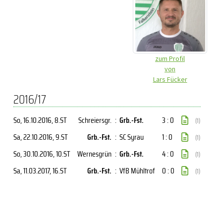
zum Profil
von
Lars Fücker
2016/17
So, 16.10.2016
, 8.ST
Schreiersgr.
:
Grb.-Fst.
3 : 0
(1)
Sa, 22.10.2016
, 9.ST
Grb.-Fst.
:
SC Syrau
1 : 0
(1)
So, 30.10.2016
, 10.ST
Wernesgrün
:
Grb.-Fst.
4 : 0
(1)
Sa, 11.03.2017
, 16.ST
Grb.-Fst.
:
VfB Mühltrof
0 : 0
(1)