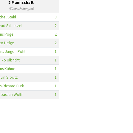
2.Mannschaft
(Einwechslungen)
chel Stahl
3
vid Schietzel
2
ns Pöge
2
co Helge
2
ns-Jürgen Pohl
1
iko Ulbricht
1
ns Kühne
1
vin Sibilitz
1
ls-Richard Burk.
1
bastian Wolff
1