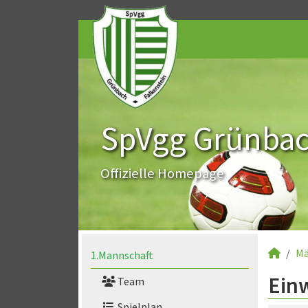
SpVgg Grünbach
Offizielle Homepage
Mä
1.Mannschaft
Ein
Team
Spielplan