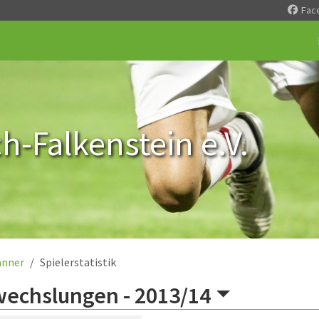
Fac
-Falkenstein e.V.
nner
Spielerstatistik
wechslungen -
2013/14