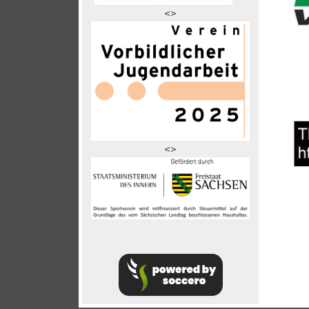
<>
<>