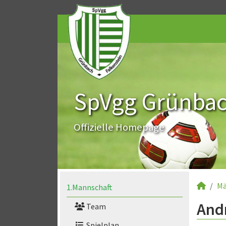
SpVgg Grünbach
Offizielle Homepage
Mä
1.Mannschaft
Andr
Team
Spielplan