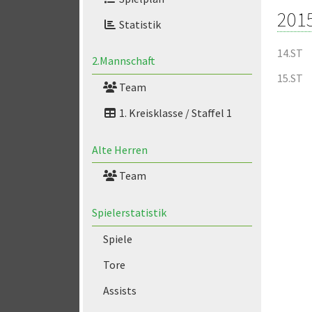
201
Statistik
14.ST
2.Mannschaft
15.ST
Team
1. Kreisklasse / Staffel 1
Alte Herren
Team
Spielerstatistik
Spiele
Tore
Assists