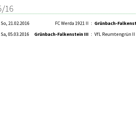
5/16
So, 21.02.2016
FC Werda 1921 II
:
Grünbach-Falkenste
Sa, 05.03.2016
Grünbach-Falkenstein III
:
VfL Reumtengrün II