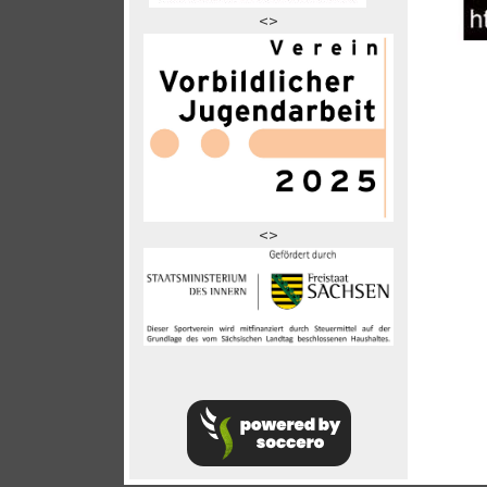
<>
<>