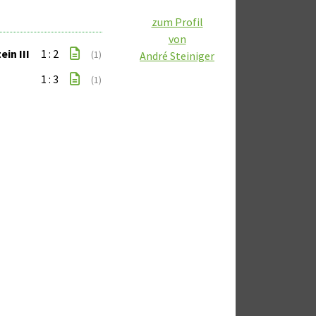
zum Profil
von
in III
1 : 2
(1)
André Steiniger
1 : 3
(1)