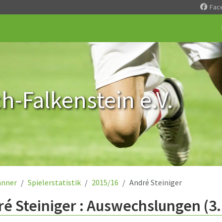
Fac
-Falkenstein e.V.
nner
Spielerstatistik
2015/16
André Steiniger
é Steiniger : Auswechslungen (3