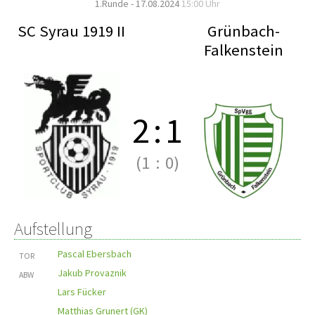
1.Runde - 17.08.2024
15:00 Uhr
SC Syrau 1919 II
Grünbach-
Falkenstein
2
:
1
(1
:
0)
Aufstellung
Pascal Ebersbach
TOR
Jakub Provaznik
ABW
Lars Fücker
Matthias Grunert (GK)