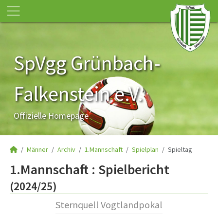
SpVgg Grünbach-
Falkenstein e.V.
Offizielle Homepage
Männer
Archiv
1.Mannschaft
Spielplan
Spieltag
1.Mannschaft :
Spielbericht
(2024/25)
Sternquell Vogtlandpokal