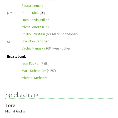
Pascal Leucht
Dustin Dick
MIT
C
Luca Calvin Müller
Michal Andrs (GK)
Phillip Eckstein
(
60' Marc Schneider
)
Brandon Sandner
STU
Vaclav Panuska
(
68' Iven Fücker
)
Ersatzbank
Iven Fücker
(
68')
Marc Schneider
(
60')
Michael Mehnert
Spielstatistik
Tore
Michal Andrs