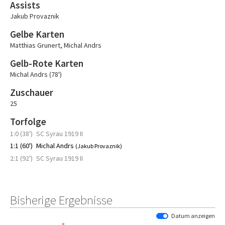
Assists
Jakub Provaznik
Gelbe Karten
Matthias Grunert
,
Michal Andrs
Gelb-Rote Karten
Michal Andrs (78')
Zuschauer
25
Torfolge
1:0 (38')
SC Syrau 1919 II
1:1 (60')
Michal Andrs
(Jakub Provaznik)
2:1 (92')
SC Syrau 1919 II
Bisherige Ergebnisse
Datum anzeigen