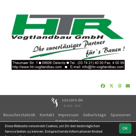
soccero.de
© 2006 - 2026
Besucherstatistik
Kontakt
Impressum
Geburtstage
Sponsoren
Datenschutz
Diese Webseite verwendet Cookies, um Dir den bestmöglichen
OK
Service bieten zu können. Entsprechende Informationen findest