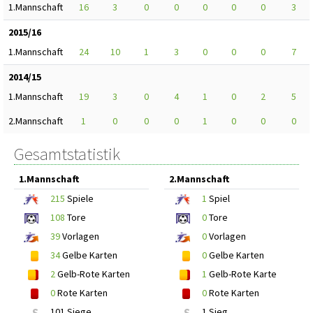
1.Mannschaft
16
3
0
0
0
0
0
3
2015/16
1.Mannschaft
24
10
1
3
0
0
0
7
2014/15
1.Mannschaft
19
3
0
4
1
0
2
5
2.Mannschaft
1
0
0
0
1
0
0
0
Gesamtstatistik
1.Mannschaft
2.Mannschaft
215
Spiele
1
Spiel
108
Tore
0
Tore
39
Vorlagen
0
Vorlagen
34
Gelbe Karten
0
Gelbe Karten
2
Gelb-Rote Karten
1
Gelb-Rote Karte
0
Rote Karten
0
Rote Karten
101 Siege
1 Sieg