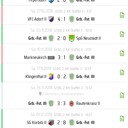
Sa, 27.10.2018
12:00
,
2. KK Staffel 3 - 3.ST
4 : 1
VFC Adorf II
Grb.-Fst. III
Sa, 03.11.2018
12:00
,
2. KK Staffel 3 - 10.ST
2 : 0
Grb.-Fst. III
SpG Neustadt II
Sa, 10.11.2018
14:00
,
2. KK Staffel 3 - 11.ST
3 : 1
Markneukirch
Grb.-Fst. III
Sa, 17.11.2018
12:00
,
2. KK Staffel 3 - 12.ST
0 : 2
Klingenthal II
Grb.-Fst. III
Sa, 24.11.2018
12:00
,
2. KK Staffel 3 - 13.ST
Falkenstein / Kunstrasenplatz
3 : 3
Grb.-Fst. III
Rautenkranz II
Sa, 01.12.2018
12:00
,
2. KK Staffel 3 - 14.ST
2 : 8
SG Kürbitz II
Grb.-Fst. III