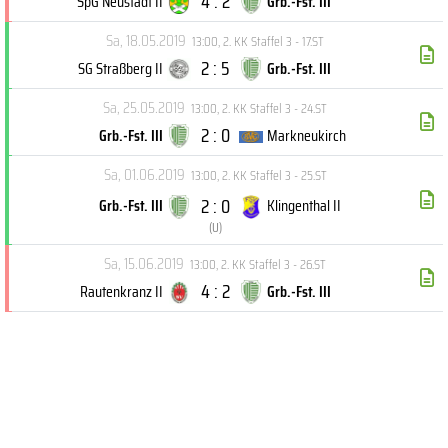
4 : 2
SpG Neustadt II
Grb.-Fst. III
Sa, 18.05.2019
13:00
,
2. KK Staffel 3 - 17.ST
2 : 5
SG Straßberg II
Grb.-Fst. III
Sa, 25.05.2019
13:00
,
2. KK Staffel 3 - 24.ST
2 : 0
Grb.-Fst. III
Markneukirch
Sa, 01.06.2019
13:00
,
2. KK Staffel 3 - 25.ST
2 : 0
Grb.-Fst. III
Klingenthal II
(
U
)
Sa, 15.06.2019
13:00
,
2. KK Staffel 3 - 26.ST
4 : 2
Rautenkranz II
Grb.-Fst. III