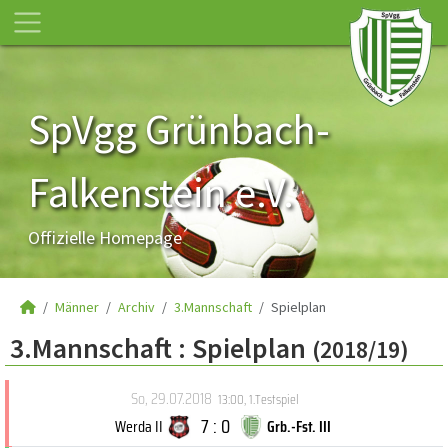
SpVgg Grünbach-
Falkenstein e.V.
Offizielle Homepage
Männer
Archiv
3.Mannschaft
Spielplan
3.Mannschaft :
Spielplan
(2018/19)
So, 29.07.2018
13:00
,
1.Testspiel
7 : 0
Werda II
Grb.-Fst. III