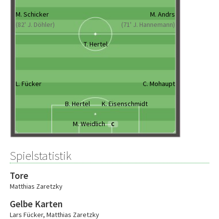
M. Schicker
M. Andrs
(82' J. Döhler)
(71' J. Hannemann)
T. Hertel
L. Fücker
C. Mohaupt
B. Hertel
K. Eisenschmidt
M. Weidlich
C
Spielstatistik
Tore
Matthias Zaretzky
Gelbe Karten
Lars Fücker
,
Matthias Zaretzky