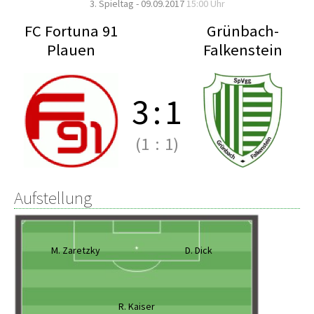
3. Spieltag - 09.09.2017
15:00 Uhr
FC Fortuna 91
Grünbach-
Plauen
Falkenstein
3
:
1
(1
:
1)
Aufstellung
M. Zaretzky
D. Dick
R. Kaiser