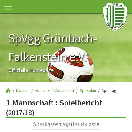
SpVgg Grünbach-
Falkenstein e.V.
Offizielle Homepage
Männer
Archiv
1.Mannschaft
Spielplan
Spieltag
1.Mannschaft :
Spielbericht
(2017/18)
Sparkassenvogtlandklasse