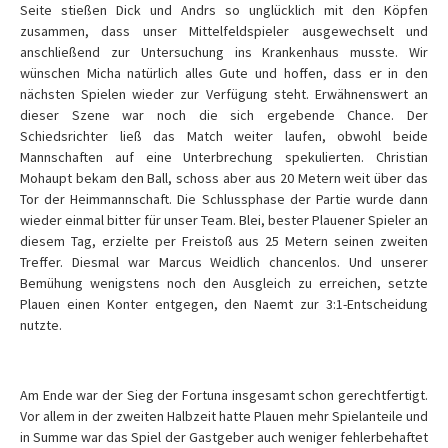
Seite stießen Dick und Andrs so unglücklich mit den Köpfen
zusammen, dass unser Mittelfeldspieler ausgewechselt und
anschließend zur Untersuchung ins Krankenhaus musste. Wir
wünschen Micha natürlich alles Gute und hoffen, dass er in den
nächsten Spielen wieder zur Verfügung steht. Erwähnenswert an
dieser Szene war noch die sich ergebende Chance. Der
Schiedsrichter ließ das Match weiter laufen, obwohl beide
Mannschaften auf eine Unterbrechung spekulierten. Christian
Mohaupt bekam den Ball, schoss aber aus 20 Metern weit über das
Tor der Heimmannschaft. Die Schlussphase der Partie wurde dann
wieder einmal bitter für unser Team. Blei, bester Plauener Spieler an
diesem Tag, erzielte per Freistoß aus 25 Metern seinen zweiten
Treffer. Diesmal war Marcus Weidlich chancenlos. Und unserer
Bemühung wenigstens noch den Ausgleich zu erreichen, setzte
Plauen einen Konter entgegen, den Naemt zur 3:1-Entscheidung
nutzte.
Am Ende war der Sieg der Fortuna insgesamt schon gerechtfertigt.
Vor allem in der zweiten Halbzeit hatte Plauen mehr Spielanteile und
in Summe war das Spiel der Gastgeber auch weniger fehlerbehaftet