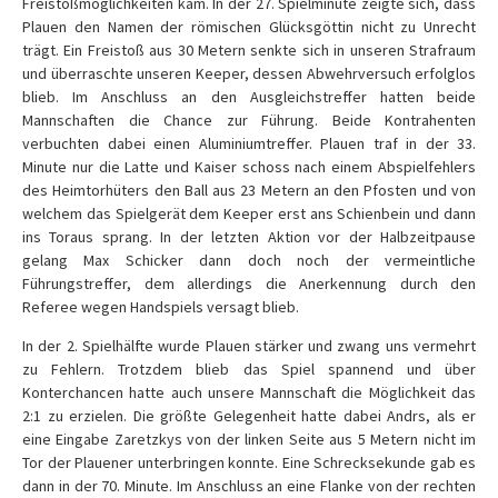
Freistoßmöglichkeiten kam. In der 27. Spielminute zeigte sich, dass
Plauen den Namen der römischen Glücksgöttin nicht zu Unrecht
trägt. Ein Freistoß aus 30 Metern senkte sich in unseren Strafraum
und überraschte unseren Keeper, dessen Abwehrversuch erfolglos
blieb. Im Anschluss an den Ausgleichstreffer hatten beide
Mannschaften die Chance zur Führung. Beide Kontrahenten
verbuchten dabei einen Aluminiumtreffer. Plauen traf in der 33.
Minute nur die Latte und Kaiser schoss nach einem Abspielfehlers
des Heimtorhüters den Ball aus 23 Metern an den Pfosten und von
welchem das Spielgerät dem Keeper erst ans Schienbein und dann
ins Toraus sprang. In der letzten Aktion vor der Halbzeitpause
gelang Max Schicker dann doch noch der vermeintliche
Führungstreffer, dem allerdings die Anerkennung durch den
Referee wegen Handspiels versagt blieb.
In der 2. Spielhälfte wurde Plauen stärker und zwang uns vermehrt
zu Fehlern. Trotzdem blieb das Spiel spannend und über
Konterchancen hatte auch unsere Mannschaft die Möglichkeit das
2:1 zu erzielen. Die größte Gelegenheit hatte dabei Andrs, als er
eine Eingabe Zaretzkys von der linken Seite aus 5 Metern nicht im
Tor der Plauener unterbringen konnte. Eine Schrecksekunde gab es
dann in der 70. Minute. Im Anschluss an eine Flanke von der rechten