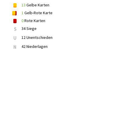
13
Gelbe Karten
1
Gelb-Rote Karte
0
Rote Karten
S
34 Siege
U
12 Unentschieden
N
42 Niederlagen