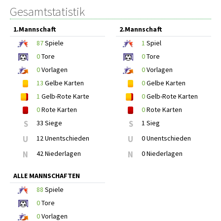
Gesamtstatistik
1.Mannschaft
2.Mannschaft
87
Spiele
1
Spiel
0
Tore
0
Tore
0
Vorlagen
0
Vorlagen
13
Gelbe Karten
0
Gelbe Karten
1
Gelb-Rote Karte
0
Gelb-Rote Karten
0
Rote Karten
0
Rote Karten
S
33 Siege
S
1 Sieg
U
12 Unentschieden
U
0 Unentschieden
N
42 Niederlagen
N
0 Niederlagen
ALLE MANNSCHAFTEN
88
Spiele
0
Tore
0
Vorlagen