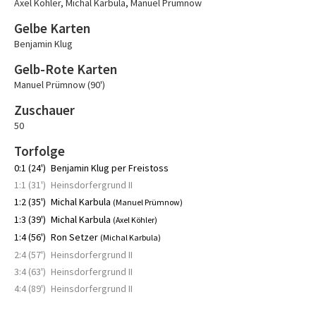
Axel Köhler
,
Michal Karbula
,
Manuel Prümnow
Gelbe Karten
Benjamin Klug
Gelb-Rote Karten
Manuel Prümnow (90')
Zuschauer
50
Torfolge
0:1 (24')
Benjamin Klug per Freistoss
1:1 (31')
Heinsdorfergrund II
1:2 (35')
Michal Karbula
(Manuel Prümnow)
1:3 (39')
Michal Karbula
(Axel Köhler)
1:4 (56')
Ron Setzer
(Michal Karbula)
2:4 (57')
Heinsdorfergrund II
3:4 (63')
Heinsdorfergrund II
4:4 (89')
Heinsdorfergrund II