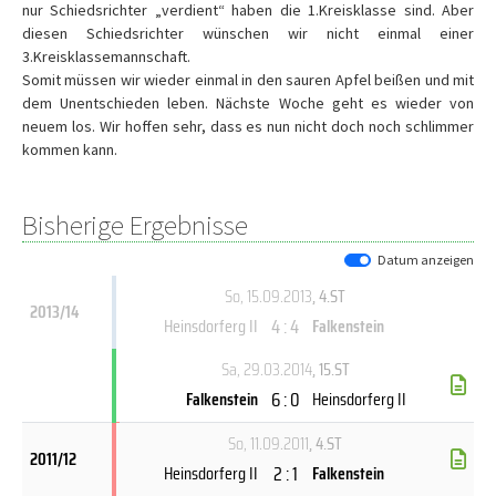
nur Schiedsrichter „verdient“ haben die 1.Kreisklasse sind. Aber
diesen Schiedsrichter wünschen wir nicht einmal einer
3.Kreisklassemannschaft.
Somit müssen wir wieder einmal in den sauren Apfel beißen und mit
dem Unentschieden leben. Nächste Woche geht es wieder von
neuem los. Wir hoffen sehr, dass es nun nicht doch noch schlimmer
kommen kann.
Bisherige Ergebnisse
Datum anzeigen
So, 15.09.2013
, 4.ST
2013/14
4 : 4
Heinsdorferg II
Falkenstein
Sa, 29.03.2014
, 15.ST
6 : 0
Falkenstein
Heinsdorferg II
So, 11.09.2011
, 4.ST
2011/12
2 : 1
Heinsdorferg II
Falkenstein