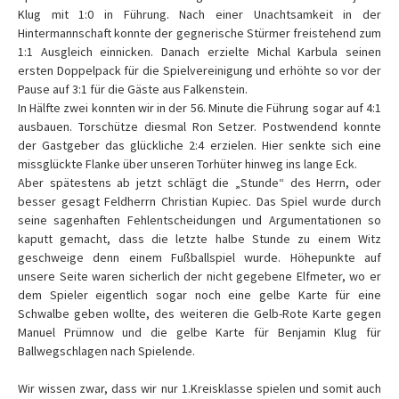
Klug mit 1:0 in Führung. Nach einer Unachtsamkeit in der
Hintermannschaft konnte der gegnerische Stürmer freistehend zum
1:1 Ausgleich einnicken. Danach erzielte Michal Karbula seinen
ersten Doppelpack für die Spielvereinigung und erhöhte so vor der
Pause auf 3:1 für die Gäste aus Falkenstein.
In Hälfte zwei konnten wir in der 56. Minute die Führung sogar auf 4:1
ausbauen. Torschütze diesmal Ron Setzer. Postwendend konnte
der Gastgeber das glückliche 2:4 erzielen. Hier senkte sich eine
missglückte Flanke über unseren Torhüter hinweg ins lange Eck.
Aber spätestens ab jetzt schlägt die „Stunde“ des Herrn, oder
besser gesagt Feldherrn Christian Kupiec. Das Spiel wurde durch
seine sagenhaften Fehlentscheidungen und Argumentationen so
kaputt gemacht, dass die letzte halbe Stunde zu einem Witz
geschweige denn einem Fußballspiel wurde. Höhepunkte auf
unsere Seite waren sicherlich der nicht gegebene Elfmeter, wo er
dem Spieler eigentlich sogar noch eine gelbe Karte für eine
Schwalbe geben wollte, des weiteren die Gelb-Rote Karte gegen
Manuel Prümnow und die gelbe Karte für Benjamin Klug für
Ballwegschlagen nach Spielende.
Wir wissen zwar, dass wir nur 1.Kreisklasse spielen und somit auch