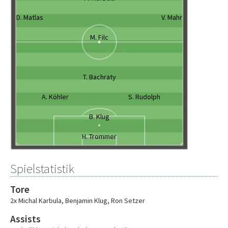
D. Matlas
V. Mahr
M. Filc
T. Bachraty
A. Köhler
S. Rudolph
B. Klug
H. Trommer
Spielstatistik
Tore
2x Michal Karbula
,
Benjamin Klug
,
Ron Setzer
Assists