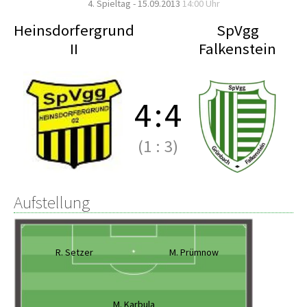
4. Spieltag - 15.09.2013
14:00 Uhr
Heinsdorfergrund
SpVgg
II
Falkenstein
4
:
4
(1
:
3)
Aufstellung
R. Setzer
M. Prümnow
M. Karbula