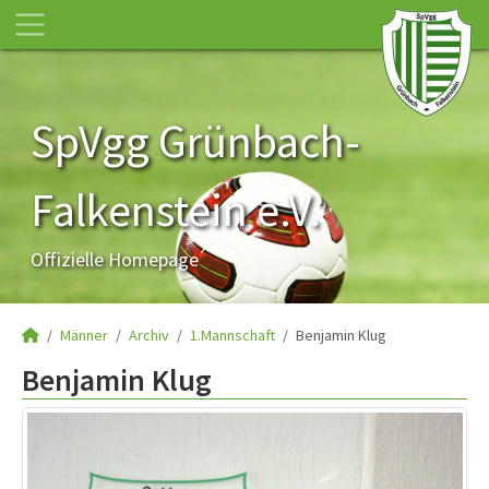
SpVgg Grünbach-
Falkenstein e.V.
Offizielle Homepage
Männer
Archiv
1.Mannschaft
Benjamin Klug
Benjamin Klug