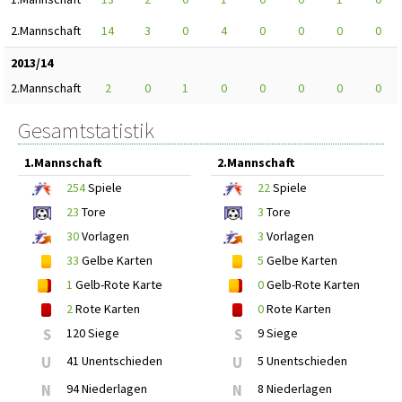
2.Mannschaft
14
3
0
4
0
0
0
0
2013/14
2.Mannschaft
2
0
1
0
0
0
0
0
Gesamtstatistik
1.Mannschaft
2.Mannschaft
254
Spiele
22
Spiele
23
Tore
3
Tore
30
Vorlagen
3
Vorlagen
33
Gelbe Karten
5
Gelbe Karten
1
Gelb-Rote Karte
0
Gelb-Rote Karten
2
Rote Karten
0
Rote Karten
S
120 Siege
S
9 Siege
U
41 Unentschieden
U
5 Unentschieden
N
94 Niederlagen
N
8 Niederlagen