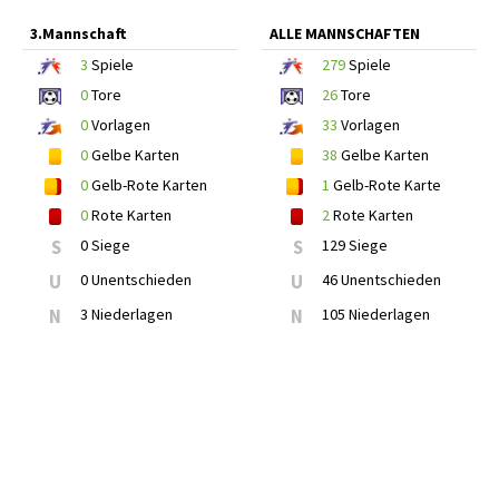
3.Mannschaft
ALLE MANNSCHAFTEN
3
Spiele
279
Spiele
0
Tore
26
Tore
0
Vorlagen
33
Vorlagen
0
Gelbe Karten
38
Gelbe Karten
0
Gelb-Rote Karten
1
Gelb-Rote Karte
0
Rote Karten
2
Rote Karten
S
0 Siege
S
129 Siege
U
0 Unentschieden
U
46 Unentschieden
N
3 Niederlagen
N
105 Niederlagen