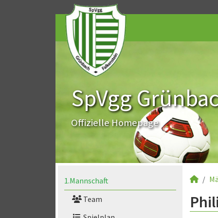
SpVgg Grünbach
Offizielle Homepage
Mä
1.Mannschaft
Phil
Team
Spielplan