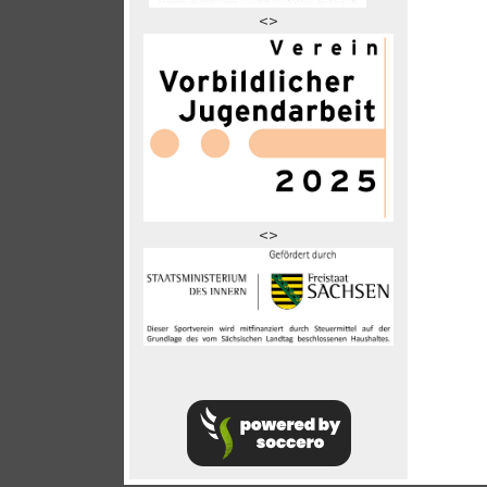
<>
<>