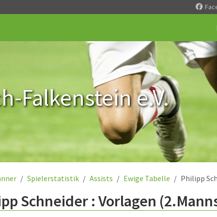
Fac
-Falkenstein e.V.
nner
Spielerstatistik
Assists
Ewige Tabelle
Philipp Sc
ipp Schneider : Vorlagen (2.Mann