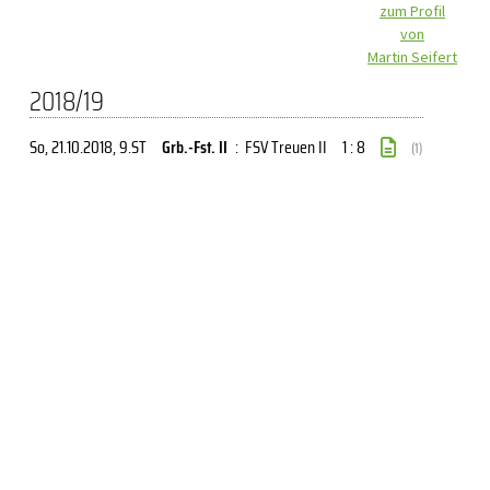
zum Profil
von
Martin Seifert
2018/19
So, 21.10.2018
, 9.ST
Grb.-Fst. II
:
FSV Treuen II
1 : 8
(1)