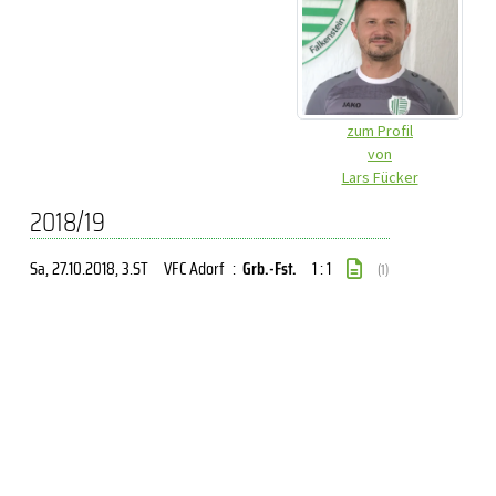
zum Profil
von
Lars Fücker
2018/19
Sa, 27.10.2018
, 3.ST
VFC Adorf
:
Grb.-Fst.
1 : 1
(1)