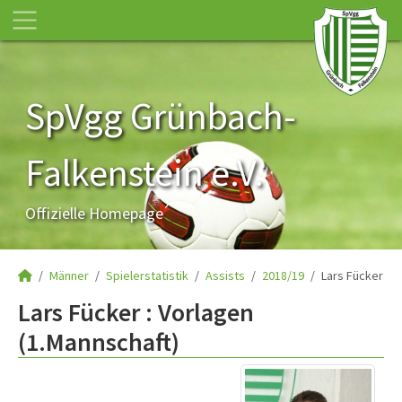
SpVgg Grünbach-
Falkenstein e.V.
Offizielle Homepage
Männer
Spielerstatistik
Assists
2018/19
Lars Fücker
Lars Fücker : Vorlagen
(1.Mannschaft)