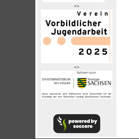
<>
<>