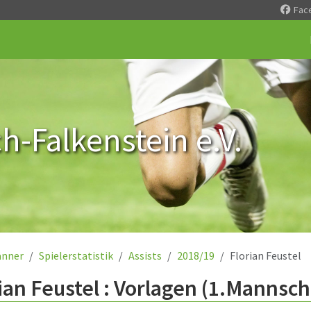
Fac
-Falkenstein e.V.
nner
Spielerstatistik
Assists
2018/19
Florian Feustel
ian Feustel : Vorlagen (1.Mannsch