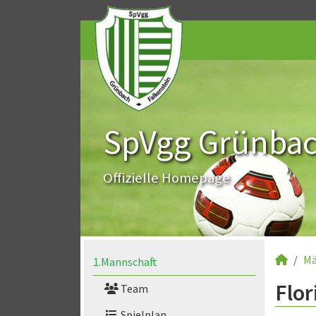
SpVgg Grünbach
Offizielle Homepage
Mä
1.Mannschaft
Flor
Team
Spielplan