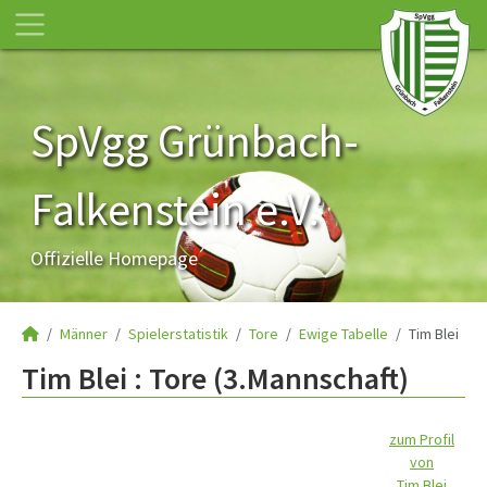
SpVgg Grünbach-
Falkenstein e.V.
Offizielle Homepage
Männer
Spielerstatistik
Tore
Ewige Tabelle
Tim Blei
Tim Blei : Tore (3.Mannschaft)
zum Profil
von
Tim Blei