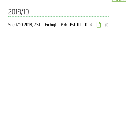
2018/19
So, 07.10.2018
, 7.ST
Eichigt
:
Grb.-Fst. III
0 : 4
(1)