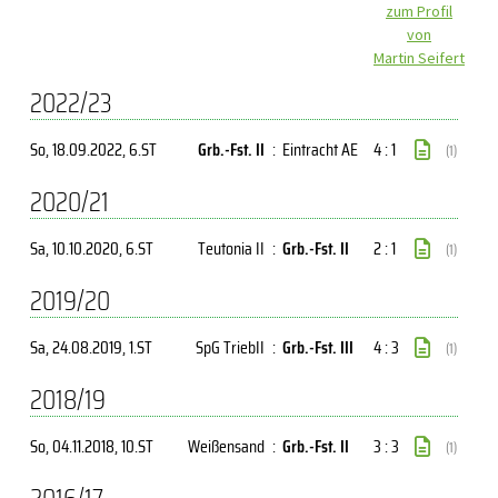
zum Profil
von
Martin Seifert
2022/23
So, 18.09.2022
, 6.ST
Grb.-Fst. II
:
Eintracht AE
4 : 1
(1)
2020/21
Sa, 10.10.2020
, 6.ST
Teutonia II
:
Grb.-Fst. II
2 : 1
(1)
2019/20
Sa, 24.08.2019
, 1.ST
SpG TriebII
:
Grb.-Fst. III
4 : 3
(1)
2018/19
So, 04.11.2018
, 10.ST
Weißensand
:
Grb.-Fst. II
3 : 3
(1)