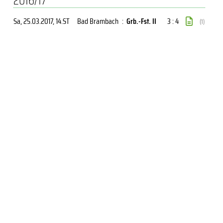
2016/17
Sa, 25.03.2017
, 14.ST
Bad Brambach
:
Grb.-Fst. II
3 : 4
(1)