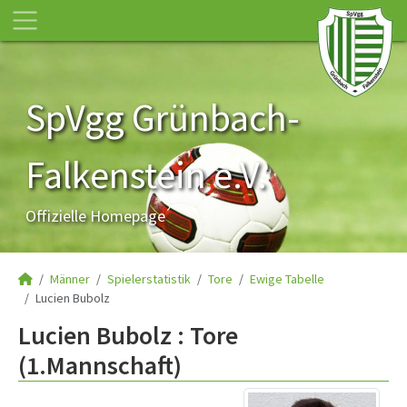
SpVgg Grünbach-
Falkenstein e.V.
Offizielle Homepage
Männer
Spielerstatistik
Tore
Ewige Tabelle
Lucien Bubolz
Lucien Bubolz : Tore
(1.Mannschaft)