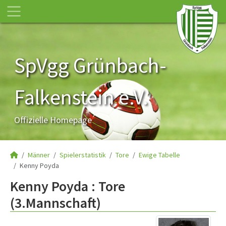
SpVgg Grünbach-
Falkenstein e.V.
Offizielle Homepage
Männer
Spielerstatistik
Tore
Ewige Tabelle
Kenny Poyda
Kenny Poyda : Tore
(3.Mannschaft)